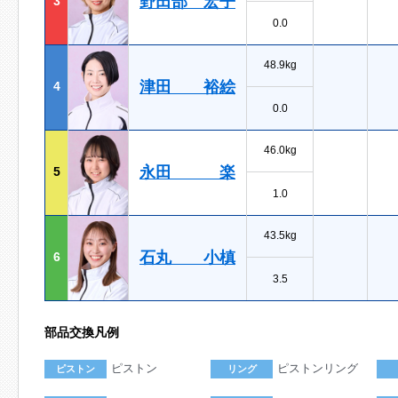
野田部 宏子
3
0.0
48.9kg
津田 裕絵
4
0.0
46.0kg
永田 楽
5
1.0
43.5kg
石丸 小槙
6
3.5
部品交換凡例
ピストン
ピストンリング
ピストン
リング