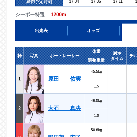
締切予定時刻
17:04
17:05
17:11
1
シーボー特選
1200m
出走表
オッズ
体重
展示
枠
写真
ボートレーサー
チ
タイム
調整重量
45.5kg
原田 佑実
1
1.5
46.0kg
大石 真央
2
1.0
50.8kg