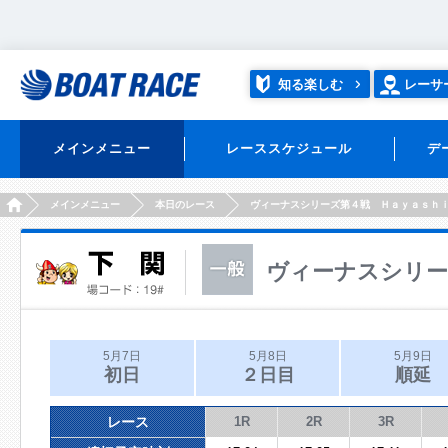
知る楽しむ
レーサ
メインメニュー
レーススケジュール
デ
HOME
メインメニュー
本日のレース
ヴィーナスシリーズ第４戦 Ｈａｙａｓｈ
ヴィーナスシリー
5月7日
5月8日
5月9日
初日
２日目
順延
レース
1R
2R
3R