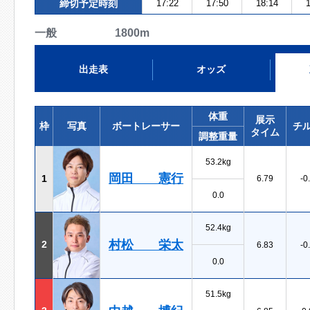
締切予定時刻
17:22
17:50
18:14
1
一般 1800m
出走表
オッズ
体重
展示
枠
写真
ボートレーサー
チ
タイム
調整重量
53.2kg
岡田 憲行
1
6.79
-0
0.0
52.4kg
村松 栄太
2
6.83
-0
0.0
51.5kg