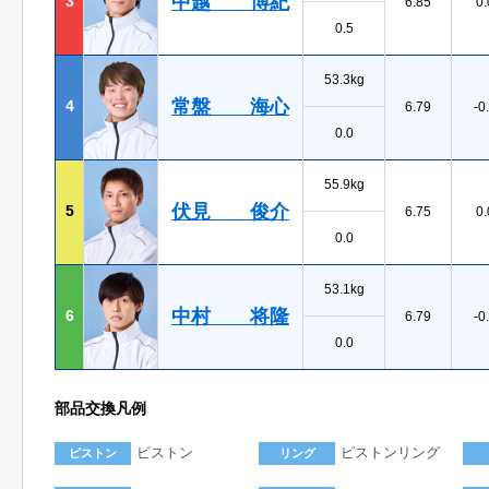
中越 博紀
3
6.85
0.
0.5
53.3kg
常盤 海心
4
6.79
-0
0.0
55.9kg
伏見 俊介
5
6.75
0.
0.0
53.1kg
中村 将隆
6
6.79
-0
0.0
部品交換凡例
ピストン
ピストンリング
ピストン
リング