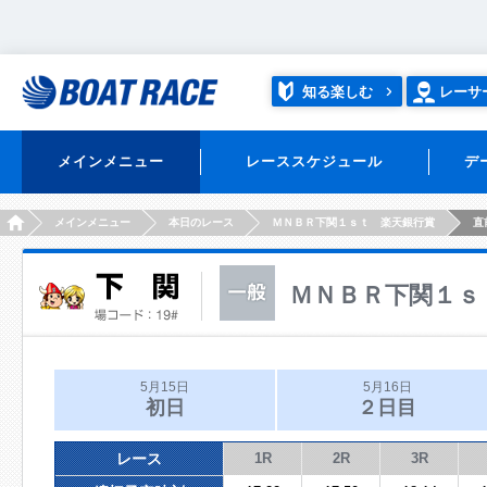
知る楽しむ
レーサ
メインメニュー
レーススケジュール
デ
HOME
メインメニュー
本日のレース
ＭＮＢＲ下関１ｓｔ 楽天銀行賞
直
ＭＮＢＲ下関１ｓ
5月15日
5月16日
初日
２日目
レース
1R
2R
3R