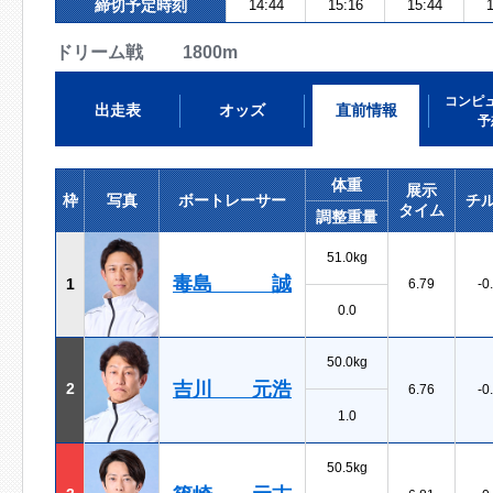
締切予定時刻
14:44
15:16
15:44
1
ドリーム戦 1800m
コンピ
出走表
オッズ
直前情報
予
体重
展示
枠
写真
ボートレーサー
チ
タイム
調整重量
51.0kg
毒島 誠
1
6.79
-0
0.0
50.0kg
吉川 元浩
2
6.76
-0
1.0
50.5kg