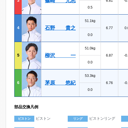
篠崎 元志
3
6.81
-0
0.5
51.1kg
石野 貴之
4
6.77
0.
0.0
51.0kg
柳沢 一
5
6.87
-0
0.0
53.3kg
茅原 悠紀
6
6.76
-0
0.0
部品交換凡例
ピストン
ピストンリング
ピストン
リング