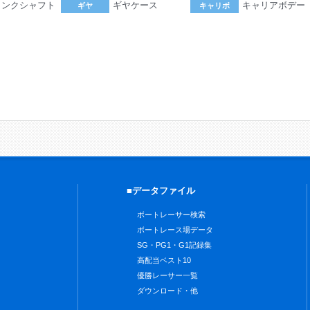
ランクシャフト
ギヤケース
キャリアボデー
ギヤ
キャリボ
。
■データファイル
ボートレーサー検索
ボートレース場データ
SG・PG1・G1記録集
高配当ベスト10
優勝レーサー一覧
ダウンロード・他