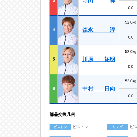
寺田 祥
3
0.0
52.0kg
森永 淳
4
0.0
52.0kg
川原 祐明
5
0.0
52.0kg
中村 日向
6
0.0
部品交換凡例
ピストン
ピ
ピストン
リング