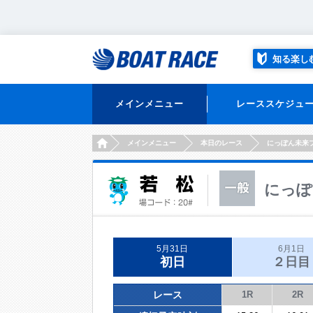
知る楽し
メインメニュー
レーススケジュ
HOME
メインメニュー
本日のレース
にっぽん未来
にっぽ
5月31日
6月1日
初日
２日目
レース
1R
2R