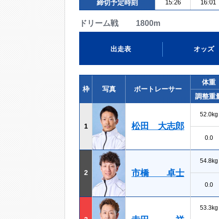
締切予定時刻
15:26
16:01
ドリーム戦 1800m
出走表
オッズ
体重
枠
写真
ボートレーサー
調整重
52.0kg
松田 大志郎
1
0.0
54.8kg
市橋 卓士
2
0.0
53.3kg