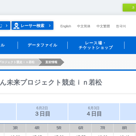
ネ
む
レーサー検索
English
中文简体
中文繁體
한국어
レース場・
ール
データファイル
チケットショップ
プロジェクト競走ｉｎ若松
直前情報
ん未来プロジェクト競走ｉｎ若松
6月2日
6月3日
３日目
４日目
3R
4R
5R
6R
7R
8R