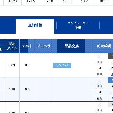
16:28
17:05
17:30
17:55
18:20
18:46
コンピューター
直前情報
予想
展示
チルト
プロペラ
部品交換
前走成績
タイム
量
R
進入
6.89
0.0
リング×２
ST
.
着順
R
進入
6.96
0.0
ST
.
着順
R
進入