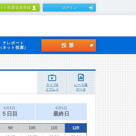
ット投票会員登録
ログイン
テレボート
投票
（ネット投票）
ライブ&
レース場
リプレイ
データ
6月4日
6月5日
５日目
最終日
9R
10R
11R
12R