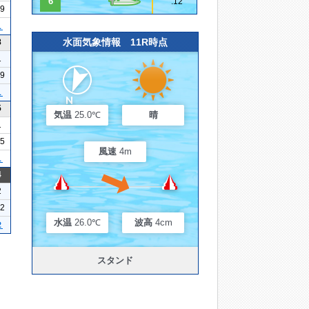
6
.12
19
１
水面気象情報 11R時点
8
1
09
１
5
気温
25.0℃
晴
1
15
風速
4m
１
4
2
12
水温
26.0℃
波高
4cm
２
スタンド