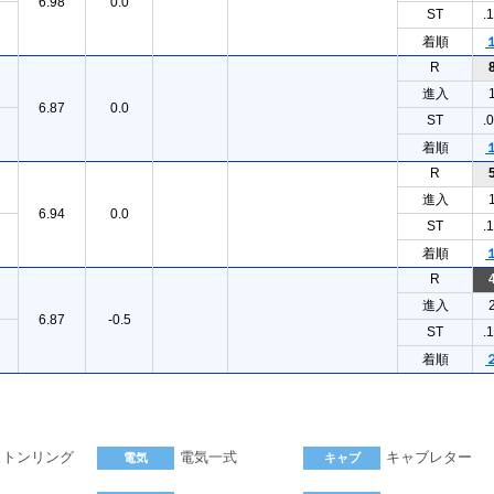
6.98
0.0
ST
.
着順
R
進入
6.87
0.0
ST
.
着順
R
進入
6.94
0.0
ST
.
着順
R
進入
6.87
-0.5
ST
.
着順
ストンリング
電気一式
キャブレター
電気
キャブ