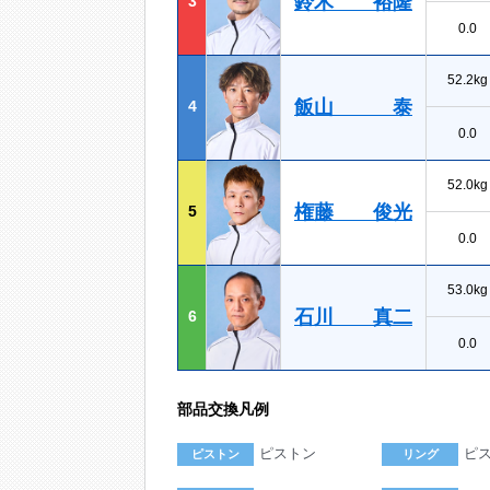
鈴木 裕隆
3
0.0
52.2kg
飯山 泰
4
0.0
52.0kg
権藤 俊光
5
0.0
53.0kg
石川 真二
6
0.0
部品交換凡例
ピストン
ピ
ピストン
リング