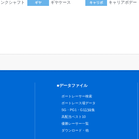
ランクシャフト
ギヤケース
キャリアボデー
ギヤ
キャリボ
。
■データファイル
ボートレーサー検索
ボートレース場データ
SG・PG1・G1記録集
高配当ベスト10
優勝レーサー一覧
ダウンロード・他