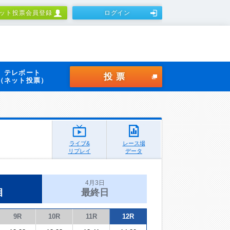
ット投票会員登録
ログイン
テレボート
投票
（ネット投票）
ライブ&
レース場
リプレイ
データ
4月3日
目
最終日
9R
10R
11R
12R