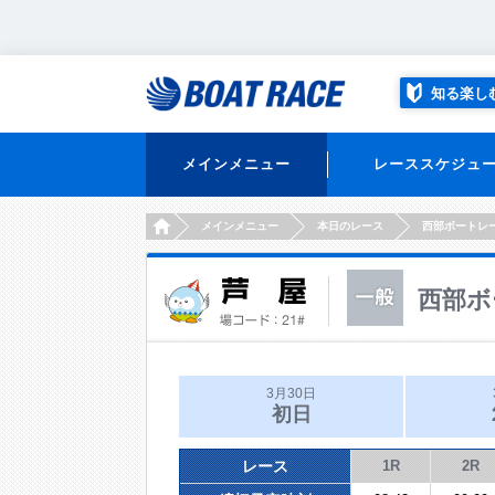
知る楽し
メインメニュー
レーススケジュ
HOME
メインメニュー
本日のレース
西部ボートレ
西部ボ
3月30日
初日
レース
1R
2R