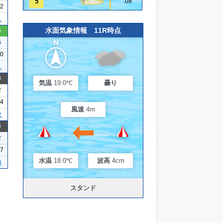
5
.08
12
１
水面気象情報 11R時点
6
6
10
１
8
気温
19.0℃
曇り
2
14
風速
4m
２
6
2
17
水温
18.0℃
波高
4cm
３
スタンド