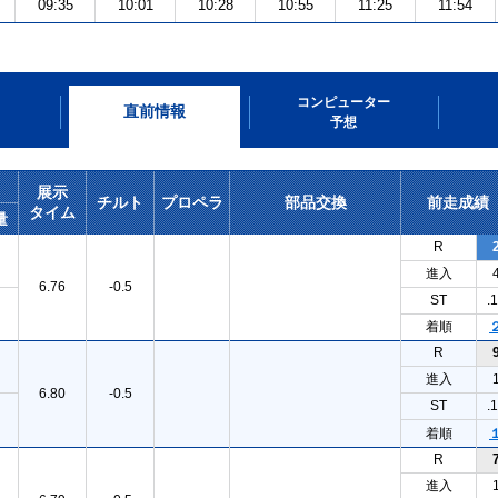
09:35
10:01
10:28
10:55
11:25
11:54
コンピューター
直前情報
予想
展示
チルト
プロペラ
部品交換
前走成績
タイム
量
R
進入
6.76
-0.5
ST
.
着順
R
進入
6.80
-0.5
ST
.
着順
R
進入