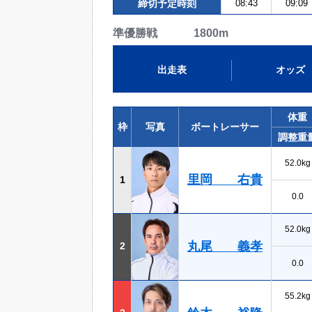
締切予定時刻
08:43
09:09
準優勝戦 1800m
出走表
オッズ
体重
枠
写真
ボートレーサー
調整重
52.0kg
里岡 右貴
1
0.0
52.0kg
丸尾 義孝
2
0.0
55.2kg