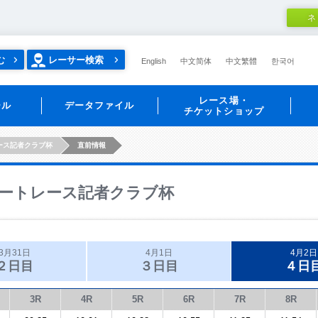
ネ
む
レーサー検索
English
中文简体
中文繁體
한국어
レース場・
ール
データファイル
チケットショップ
ース記者クラブ杯
直前情報
ートレース記者クラブ杯
3月31日
4月1日
4月2日
２日目
３日目
４日
3R
4R
5R
6R
7R
8R