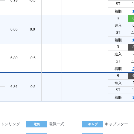
6.79
-0.5
ST
.
着順
R
進入
6.66
0.0
ST
.
着順
R
進入
6.80
-0.5
ST
.
着順
R
進入
6.86
-0.5
ST
.
着順
ストンリング
電気一式
キャブレター
電気
キャブ