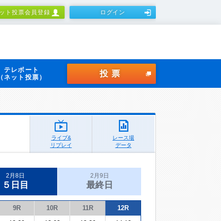
ット投票会員登録
ログイン
テレボート
投票
（ネット投票）
ライブ&
レース場
リプレイ
データ
2月8日
2月9日
５日目
最終日
9R
10R
11R
12R