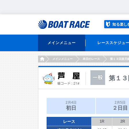
知る楽し
メインメニュー
レーススケジュ
HOME
メインメニュー
本日のレース
第１３回楽天
第１３
2月4日
2月5日
初日
２日目
レース
1R
2R