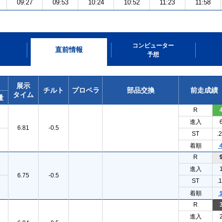
09:27
09:53
10:24
10:52
11:23
11:58
コンピューター
直前情報
予想
展示
チルト
プロペラ
部品交換
前走成績
タイム
量
R
進入
6.81
-0.5
ST
.
着順
R
進入
6.75
-0.5
ST
.
着順
R
進入