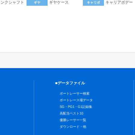
ランクシャフト
ギヤケース
キャリアボデー
ギヤ
キャリボ
。
■データファイル
ボートレーサー検索
ボートレース場データ
SG・PG1・G1記録集
高配当ベスト10
優勝レーサー一覧
ダウンロード・他