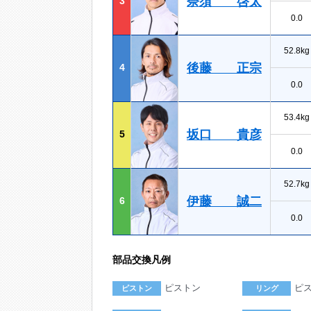
奈須 啓太
3
0.0
52.8kg
後藤 正宗
4
0.0
53.4kg
坂口 貴彦
5
0.0
52.7kg
伊藤 誠二
6
0.0
部品交換凡例
ピストン
ピ
ピストン
リング