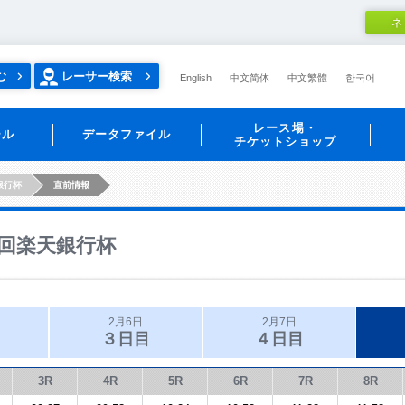
ネ
む
レーサー検索
English
中文简体
中文繁體
한국어
レース場・
ール
データファイル
チケットショップ
銀行杯
直前情報
回楽天銀行杯
2月6日
2月7日
３日目
４日目
3R
4R
5R
6R
7R
8R