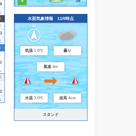
6
.08
18
４
水面気象情報 11R時点
8
2
13
２
5
気温
1.0℃
曇り
4
22
風速
4m
１
5
1
12
水温
3.0℃
波高
4cm
４
スタンド