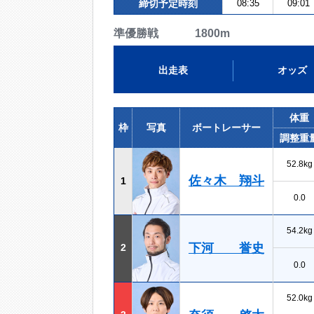
締切予定時刻
08:35
09:01
準優勝戦 1800m
出走表
オッズ
体重
枠
写真
ボートレーサー
調整重
52.8kg
佐々木 翔斗
1
0.0
54.2kg
下河 誉史
2
0.0
52.0kg