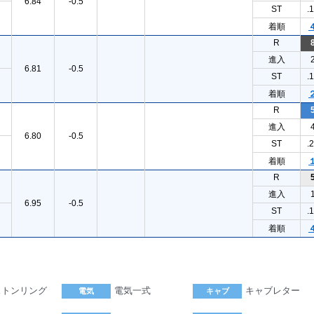
6.84
-0.5
ST
.
着順
R
進入
6.81
-0.5
ST
.
着順
R
進入
6.80
-0.5
ST
.
着順
R
進入
6.95
-0.5
ST
.
着順
ストンリング
電気一式
キャブレター
電気
キャブ