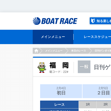
知る楽し
メインメニュー
レーススケジュ
HOME
メインメニュー
本日のレース
日刊ゲンダイ
日刊ゲ
2月4日
2月5日
初日
２日目
レース
1R
2R