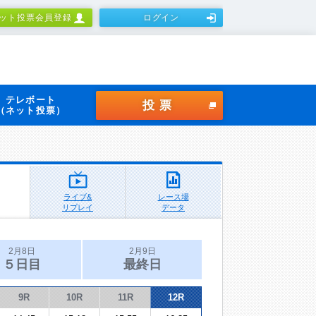
ット投票会員登録
ログイン
テレボート
投票
（ネット投票）
ライブ&
レース場
リプレイ
データ
2月8日
2月9日
５日目
最終日
9R
10R
11R
12R