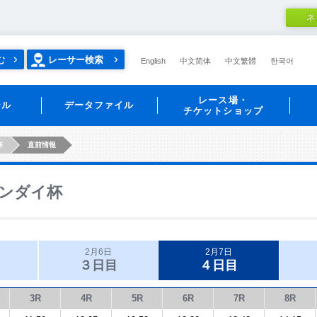
ネ
む
レーサー検索
English
中文简体
中文繁體
한국어
レース場・
ール
データファイル
チケットショップ
杯
直前情報
ンダイ杯
2月6日
2月7日
３日目
４日目
3R
4R
5R
6R
7R
8R