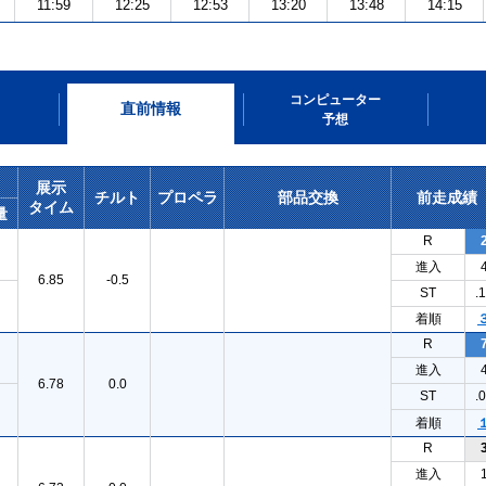
11:59
12:25
12:53
13:20
13:48
14:15
コンピューター
直前情報
予想
展示
チルト
プロペラ
部品交換
前走成績
タイム
量
R
進入
6.85
-0.5
ST
.
着順
R
進入
6.78
0.0
ST
.
着順
R
進入