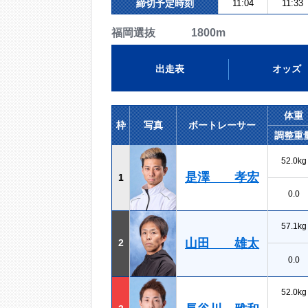
締切予定時刻
11:04
11:33
福岡選抜 1800m
出走表
オッズ
体重
枠
写真
ボートレーサー
調整重
52.0kg
是澤 孝宏
1
0.0
57.1kg
山田 雄太
2
0.0
52.0kg