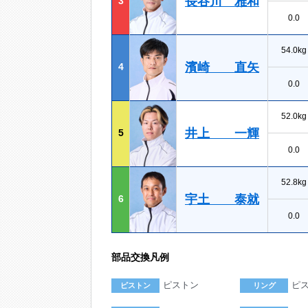
長谷川 雅和
3
0.0
54.0kg
濱崎 直矢
4
0.0
52.0kg
井上 一輝
5
0.0
52.8kg
宇土 泰就
6
0.0
部品交換凡例
ピストン
ピ
ピストン
リング