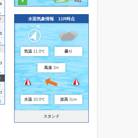
6
F.01
16
１
水面気象情報 11R時点
8
1
15
１
1
気温
11.0℃
曇り
1
13
風速
2m
１
6
2
17
水温
10.0℃
波高
2cm
５
スタンド