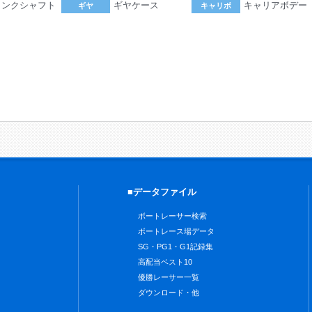
ランクシャフト
ギヤケース
キャリアボデー
ギヤ
キャリボ
。
■データファイル
ボートレーサー検索
ボートレース場データ
SG・PG1・G1記録集
高配当ベスト10
優勝レーサー一覧
ダウンロード・他