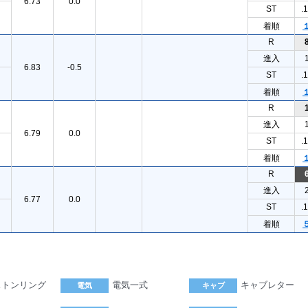
6.73
0.0
ST
.
着順
R
進入
6.83
-0.5
ST
.
着順
R
進入
6.79
0.0
ST
.
着順
R
進入
6.77
0.0
ST
.
着順
ストンリング
電気一式
キャブレター
電気
キャブ