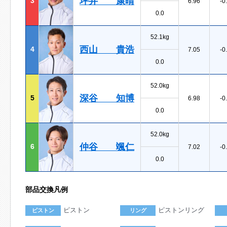
坪井 康晴
3
6.96
-0
0.0
52.1kg
西山 貴浩
4
7.05
-0
0.0
52.0kg
深谷 知博
5
6.98
-0
0.0
52.0kg
仲谷 颯仁
6
7.02
-0
0.0
部品交換凡例
ピストン
ピストンリング
ピストン
リング