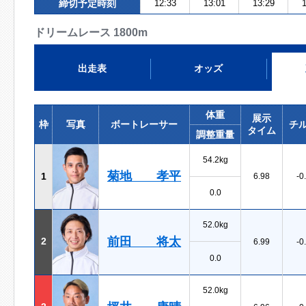
締切予定時刻
12:33
13:01
13:29
1
ドリームレース 1800m
出走表
オッズ
体重
展示
枠
写真
ボートレーサー
チ
タイム
調整重量
54.2kg
菊地 孝平
1
6.98
-0
0.0
52.0kg
前田 将太
2
6.99
-0
0.0
52.0kg