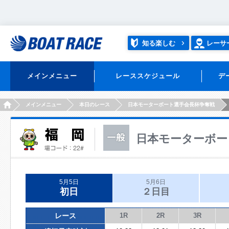
知る楽しむ
レーサ
メインメニュー
レーススケジュール
デ
HOME
メインメニュー
本日のレース
日本モーターボート選手会長杯争奪戦
日本モーターボー
5月5日
5月6日
初日
２日目
レース
1R
2R
3R