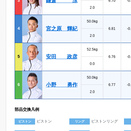
鎌倉 涼
3
6.70
-0
2.0
50.0kg
宮之原 輝紀
4
6.81
-0
2.0
52.5kg
安田 政彦
5
6.76
-0
0.0
50.0kg
小野 勇作
6
6.77
-0
2.0
部品交換凡例
ピストン
ピストンリング
ピストン
リング