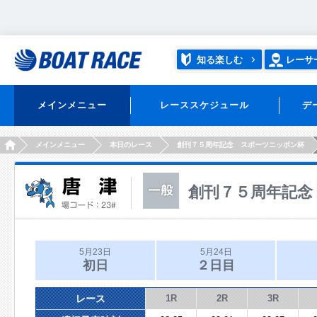
知る楽しむ
レーサ
メインメニュー
レーススケジュール
デ
HOME
メインメニュー
本日のレース
創刊７５周年記念 スポーツニッポン杯
創刊７５周年記念
5月23日
5月24日
初日
２日目
レース
1R
2R
3R