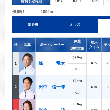
締切予定時刻
08:35
09:01
09:27
0
優勝戦 1800m
出走表
オッズ
体重
展示
枠
写真
ボートレーサー
チ
タイム
調整重量
52.0kg
峰 竜太
1
6.65
-0
0.0
52.4kg
田中 信一郎
2
6.70
-0
0.0
45.0kg