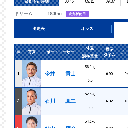
締切予定時刻
08:45
09:11
09:37
1
ドリーム 1800m
安定板使用
出走表
オッズ
体重
展示
枠
写真
ボートレーサー
チ
タイム
調整重量
56.1kg
今井 貴士
1
6.90
0.
0.0
52.6kg
石川 真二
2
6.82
-0
0.0
54.1kg