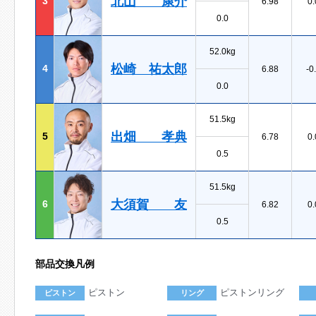
北山 康介
3
6.98
0.
0.0
52.0kg
松崎 祐太郎
4
6.88
-0
0.0
51.5kg
出畑 孝典
5
6.78
0.
0.5
51.5kg
大須賀 友
6
6.82
0.
0.5
部品交換凡例
ピストン
ピストンリング
ピストン
リング