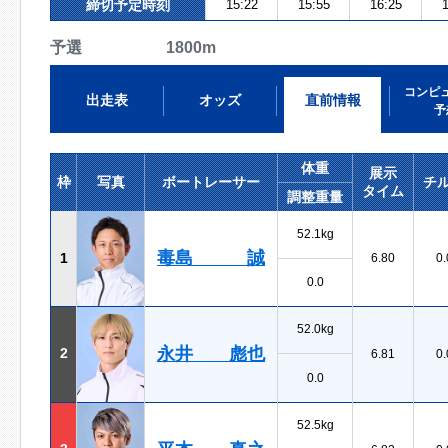
締切予定時刻
15:22
15:55
16:25
1
予選 1800m
コンピ
出走表
オッズ
直前情報
予
体重
展示
枠
写真
ボートレーサー
チ
タイム
調整重量
52.1kg
毒島 誠
1
6.80
0.
0.0
52.0kg
永井 彪也
2
6.81
0.
0.0
52.5kg