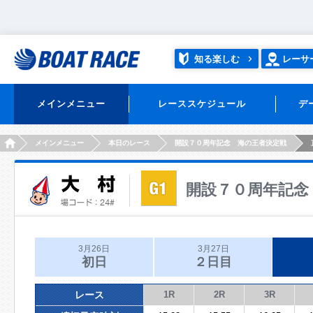
知る楽しむ
レーサ
メインメニュー
レーススケジュール
デ
HOME
メインメニュー
本日のレース
開設７０周年記念 海の王者決定戦
開設７０周年記念
3月26日
3月27日
初日
２日目
レース
1R
2R
3R