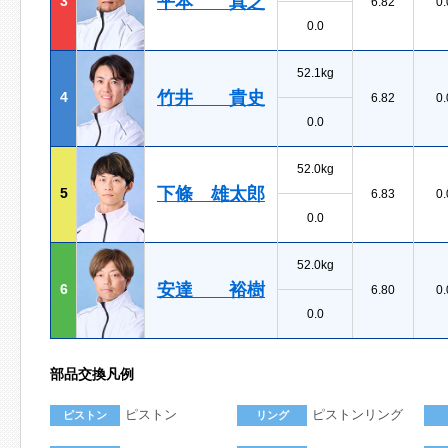
平本 真之
3
6.82
0.
0.0
52.1kg
竹井 貴史
4
6.82
0.
0.0
52.0kg
下條 雄太郎
5
6.83
0.
0.0
52.0kg
安達 裕樹
6
6.80
0.
0.0
部品交換凡例
ピストン
ピストンリング
ピストン
リング