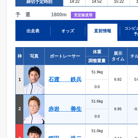
締切予定時刻
14:22
14:52
15:22
1
予 選 1800m
安定板使用
コンピ
出走表
オッズ
直前情報
予
体重
展示
枠
写真
ボートレーサー
チ
タイム
調整重量
51.9kg
石渡 鉄兵
1
6.92
0.
0.0
51.6kg
赤岩 善生
2
6.95
-0
0.0
51.0kg