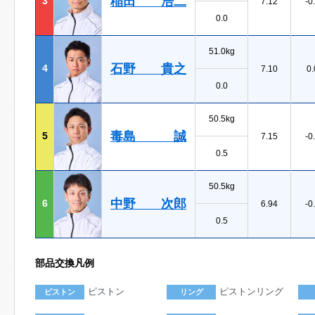
稲田 浩二
3
7.12
-0
0.0
51.0kg
石野 貴之
4
7.10
0.
0.0
50.5kg
毒島 誠
5
7.15
-0
0.5
50.5kg
中野 次郎
6
6.94
-0
0.5
部品交換凡例
ピストン
ピストンリング
ピストン
リング