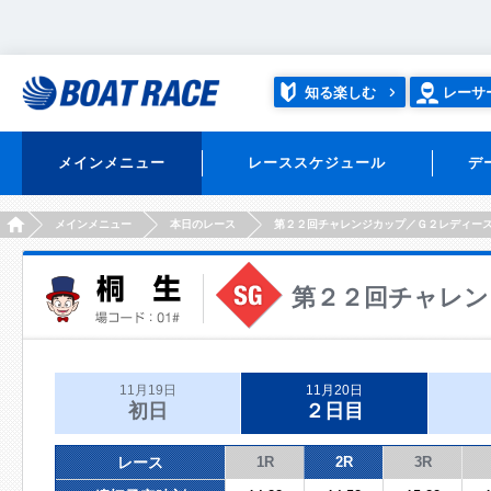
知る楽しむ
レーサ
メインメニュー
レーススケジュール
デ
HOME
メインメニュー
本日のレース
第２２回チャレンジカップ／Ｇ２レディー
第２２回チャレン
11月19日
11月20日
初日
２日目
レース
1R
2R
3R