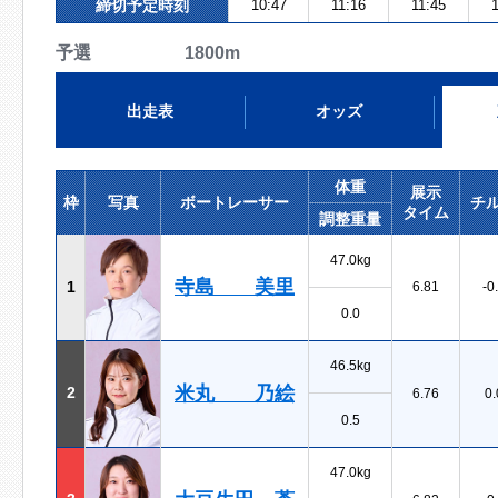
締切予定時刻
10:47
11:16
11:45
1
予選 1800m
出走表
オッズ
体重
展示
枠
写真
ボートレーサー
チ
タイム
調整重量
47.0kg
寺島 美里
1
6.81
-0
0.0
46.5kg
米丸 乃絵
2
6.76
0.
0.5
47.0kg