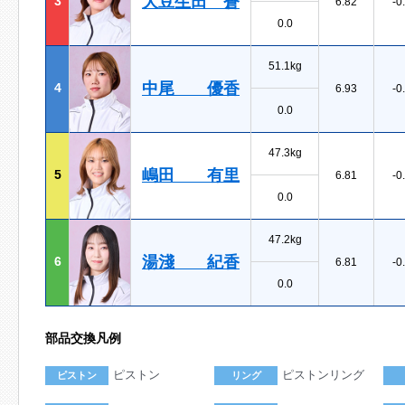
大豆生田 蒼
3
6.82
-0
0.0
51.1kg
中尾 優香
4
6.93
-0
0.0
47.3kg
嶋田 有里
5
6.81
-0
0.0
47.2kg
湯淺 紀香
6
6.81
-0
0.0
部品交換凡例
ピストン
ピストンリング
ピストン
リング