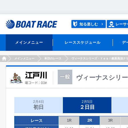
知る楽しむ
レーサ
メインメニュー
レーススケジュール
デ
HOME
メインメニュー
本日のレース
ヴィーナスシリーズ・Ｙｅｓ！銀座高須ク
ヴィーナスシリー
2月4日
2月5日
初日
２日目
レース
1R
2R
3R