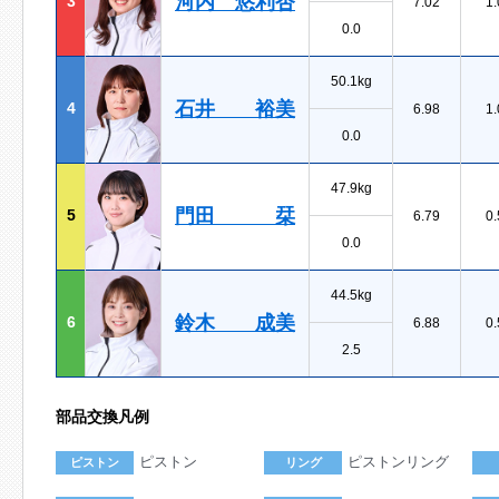
河内 悠利杏
3
7.02
1.
0.0
50.1kg
石井 裕美
4
6.98
1.
0.0
47.9kg
門田 栞
5
6.79
0.
0.0
44.5kg
鈴木 成美
6
6.88
0.
2.5
部品交換凡例
ピストン
ピストンリング
ピストン
リング