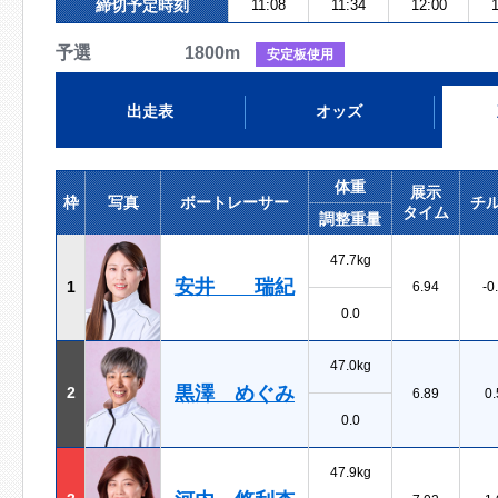
締切予定時刻
11:08
11:34
12:00
1
予選 1800m
安定板使用
出走表
オッズ
体重
展示
枠
写真
ボートレーサー
チ
タイム
調整重量
47.7kg
安井 瑞紀
1
6.94
-0
0.0
47.0kg
黒澤 めぐみ
2
6.89
0.
0.0
47.9kg