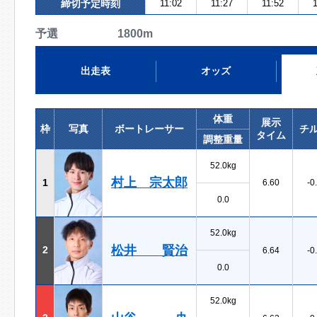
締切予定時刻
11:02
11:27
11:52
1
予選 1800m
出走表
オッズ
体重
展示
枠
写真
ボートレーサー
チ
タイム
調整重量
52.0kg
村上 宗太郎
1
6.60
-0
0.0
52.0kg
松井 賢治
2
6.64
-0
0.0
52.0kg