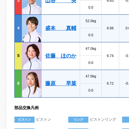
山谷 央
3
6.63
-0
0.0
52.0kg
盛本 真輔
4
6.66
0.
0.0
47.0kg
佐藤 ほのか
5
6.74
-0
0.0
47.0kg
藤原 早菜
6
6.72
-0
0.0
部品交換凡例
ピストン
ピストンリング
ピストン
リング