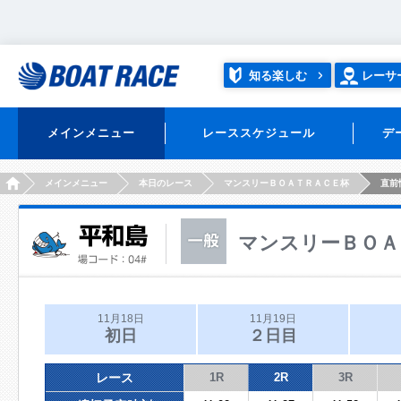
知る楽しむ
レーサ
メインメニュー
レーススケジュール
デ
HOME
メインメニュー
本日のレース
マンスリーＢＯＡＴＲＡＣＥ杯
直前
マンスリーＢＯＡ
11月18日
11月19日
初日
２日目
レース
1R
2R
3R