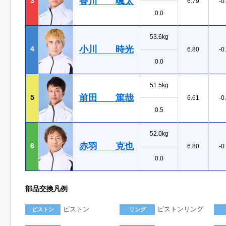
香川 颯太
3
6.79
-0
0.0
53.6kg
小川 時光
4
6.80
-0
0.0
51.5kg
前田 篤哉
5
6.61
-0
0.5
52.0kg
赤羽 克也
6
6.80
-0
0.0
部品交換凡例
ピストン
ピストンリング
ピストン
リング