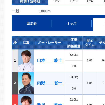
締切予定時刻
11:53
12:19
12:46
1
一般 1800m
出走表
オッズ
体重
展示
枠
写真
ボートレーサー
チ
タイム
調整重量
52.0kg
山本 兼士
1
6.67
0.
0.0
53.8kg
内野 省一
2
6.85
-0
0.0
52.0kg