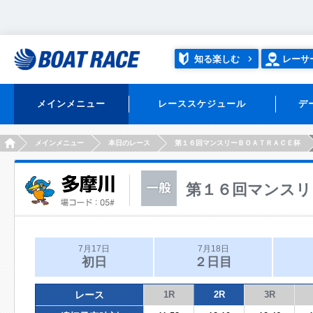
知る楽しむ
レーサ
メインメニュー
レーススケジュール
デ
HOME
メインメニュー
本日のレース
第１６回マンスリーＢＯＡＴＲＡＣＥ杯
第１６回マンスリ
7月17日
7月18日
初日
２日目
レース
1R
2R
3R