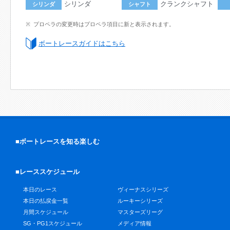
シリンダ
クランクシャフト
シリンダ
シャフト
プロペラの変更時はプロペラ項目に新と表示されます。
ボートレースガイドはこちら
■ボートレースを知る楽しむ
■レーススケジュール
本日のレース
ヴィーナスシリーズ
本日の払戻金一覧
ルーキーシリーズ
月間スケジュール
マスターズリーグ
SG・PG1スケジュール
メディア情報