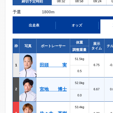
締切予定時刻
08:32
08:58
09:24
0
予選 1800m
出走表
オッズ
体重
展示
枠
写真
ボートレーサー
チ
タイム
調整重量
51.5kg
田頭 実
1
6.75
-0
0.5
52.0kg
宮地 博士
2
6.67
0.
0.0
53.4kg