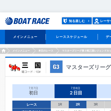
知る楽しむ
レーサ
メインメニュー
レーススケジュール
デ
HOME
メインメニュー
本日のレース
マスターズリーグ第３戦三国レジェンドカ
マスターズリーグ
7月7日
7月8日
初日
２日目
レース
1R
2R
3R