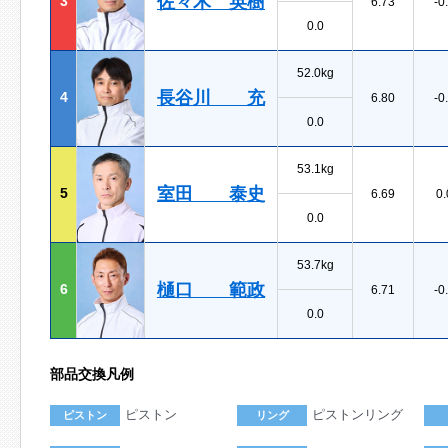
佐々木 英樹
3
6.73
-0
0.0
52.0kg
長谷川 充
4
6.80
-0
0.0
53.1kg
室田 泰史
5
6.69
0.
0.0
53.7kg
樋口 範政
6
6.71
-0
0.0
部品交換凡例
ピストン
ピストンリング
ピストン
リング