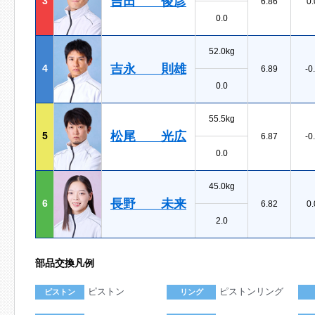
吉田 俊彦
3
6.86
0.
0.0
52.0kg
吉永 則雄
4
6.89
-0
0.0
55.5kg
松尾 光広
5
6.87
-0
0.0
45.0kg
長野 未来
6
6.82
0.
2.0
部品交換凡例
ピストン
ピストンリング
ピストン
リング