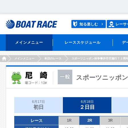
知る楽しむ
レーサ
メインメニュー
レーススケジュール
デ
HOME
メインメニュー
本日のレース
スポーツニッポン杯争奪伊丹市施行７２周
スポーツニッポン
6月17日
6月18日
初日
２日目
レース
1R
2R
3R