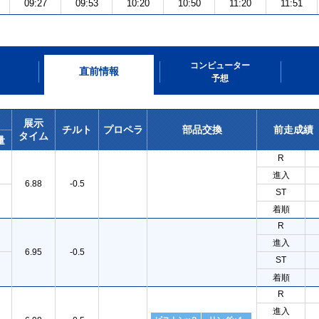
09:27
09:53
10:20
10:50
11:20
11:51
コンピューター
直前情報
予想
展示
チルト
プロペラ
部品交換
前走成績
タイム
量
R
進入
6.88
-0.5
ST
着順
R
進入
6.95
-0.5
ST
着順
R
進入