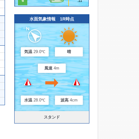
6
.11
水面気象情報 1R時点
気温
29.0℃
晴
風速
4m
水温
28.0℃
波高
4cm
スタンド