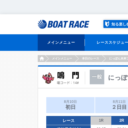
知る楽し
メインメニュー
レーススケジュ
HOME
メインメニュー
本日のレース
にっぽん未来
にっぽ
8月10日
8月11日
初日
２日目
レース
1R
2R