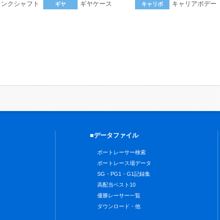
ランクシャフト
ギヤケース
キャリアボデー
ギヤ
キャリボ
。
■データファイル
ボートレーサー検索
ボートレース場データ
SG・PG1・G1記録集
高配当ベスト10
優勝レーサー一覧
ダウンロード・他