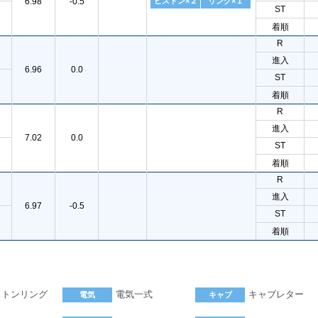
6.98
-0.5
ピストン×２
リング×１
ST
着順
R
進入
6.96
0.0
ST
着順
R
進入
7.02
0.0
ST
着順
R
進入
6.97
-0.5
ST
着順
ストンリング
電気一式
キャブレター
電気
キャブ