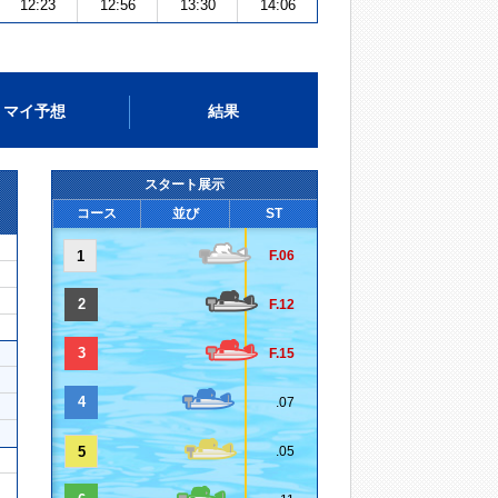
12:23
12:56
13:30
14:06
マイ予想
結果
スタート展示
コース
並び
ST
1
F.06
2
F.12
3
F.15
4
.07
5
.05