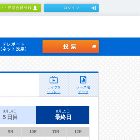
ット投票会員登録
ログイン
テレボート
投票
（ネット投票）
ライブ&
レース場
リプレイ
データ
8月14日
8月15日
５日目
最終日
9R
10R
11R
12R