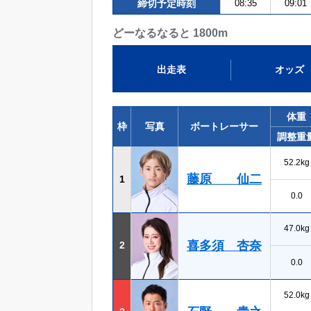
締切予定時刻
08:35
09:01
どーなるなると 1800m
出走表
オッズ
体重
枠
写真
ボートレーサー
調整重
52.2kg
藤原 仙二
1
0.0
47.0kg
喜多須 杏奈
2
0.0
52.0kg