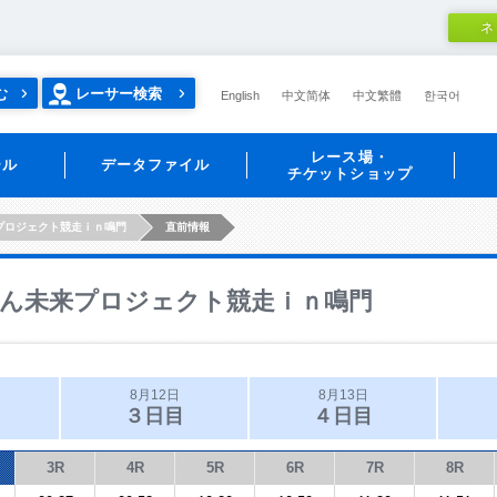
ネ
む
レーサー検索
English
中文简体
中文繁體
한국어
レース場・
ール
データファイル
チケットショップ
プロジェクト競走ｉｎ鳴門
直前情報
ん未来プロジェクト競走ｉｎ鳴門
8月12日
8月13日
３日目
４日目
3R
4R
5R
6R
7R
8R