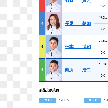
石野 貴之
3
0.0
45.0kg
長尾 萌加
4
2.0
53.8kg
松本 博昭
5
0.0
57.3kg
向所 浩二
6
0.0
部品交換凡例
ピストン
ピ
ピストン
リング