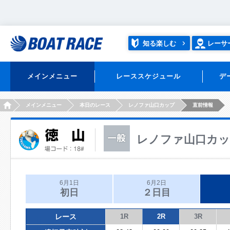
知る楽しむ
レーサ
メインメニュー
レーススケジュール
デ
HOME
メインメニュー
本日のレース
レノファ山口カップ
直前情報
レノファ山口カ
6月1日
6月2日
初日
２日目
レース
1R
2R
3R