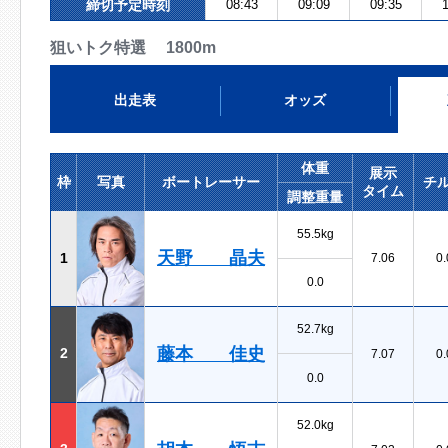
締切予定時刻
08:43
09:09
09:35
1
狙いトク特選 1800m
出走表
オッズ
体重
展示
枠
写真
ボートレーサー
チ
タイム
調整重量
55.5kg
天野 晶夫
1
7.06
0.
0.0
52.7kg
藤本 佳史
2
7.07
0.
0.0
52.0kg