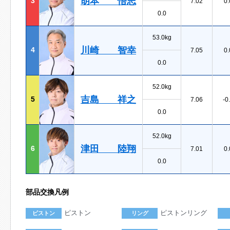
胡本 悟志
3
7.02
0.
0.0
53.0kg
川崎 智幸
4
7.05
0.
0.0
52.0kg
吉島 祥之
5
7.06
-0
0.0
52.0kg
津田 陸翔
6
7.01
0.
0.0
部品交換凡例
ピストン
ピストンリング
ピストン
リング