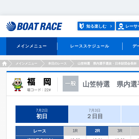
知る楽しむ
レーサ
メインメニュー
レーススケジュール
デ
HOME
メインメニュー
本日のレース
山笠特選 県内選手選抜・日本財団会長杯
山笠特選 県内選
7月2日
7月3日
初日
２日目
レース
1R
2R
3R