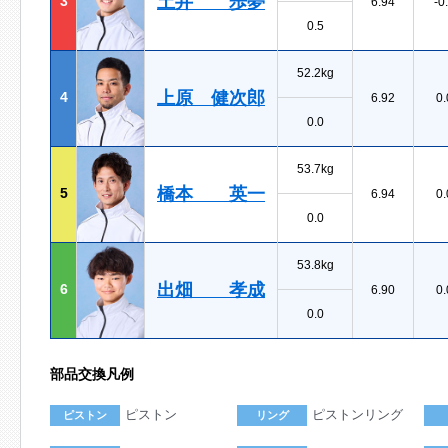
土井 歩夢
3
6.94
-0
0.5
52.2kg
上原 健次郎
4
6.92
0.
0.0
53.7kg
橋本 英一
5
6.94
0.
0.0
53.8kg
出畑 孝成
6
6.90
0.
0.0
部品交換凡例
ピストン
ピストンリング
ピストン
リング