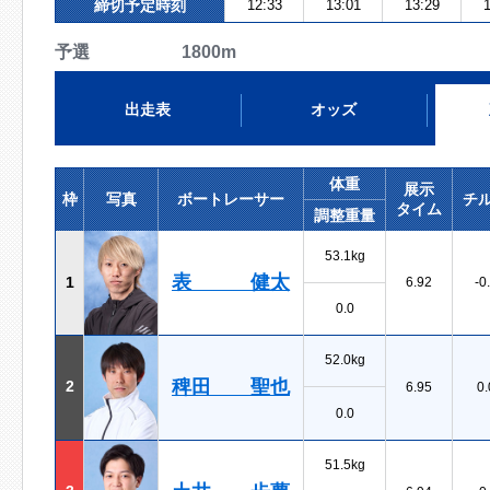
締切予定時刻
12:33
13:01
13:29
1
予選 1800m
出走表
オッズ
体重
展示
枠
写真
ボートレーサー
チ
タイム
調整重量
53.1kg
表 健太
1
6.92
-0
0.0
52.0kg
稗田 聖也
2
6.95
0.
0.0
51.5kg