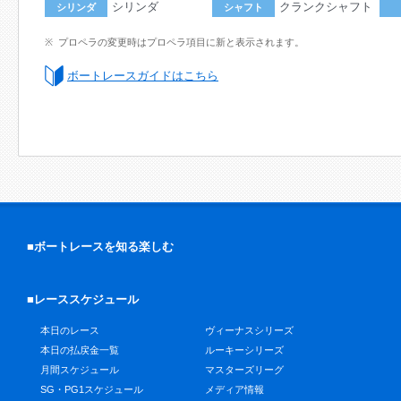
シリンダ
クランクシャフト
シリンダ
シャフト
プロペラの変更時はプロペラ項目に新と表示されます。
ボートレースガイドはこちら
■ボートレースを知る楽しむ
■レーススケジュール
本日のレース
ヴィーナスシリーズ
本日の払戻金一覧
ルーキーシリーズ
月間スケジュール
マスターズリーグ
SG・PG1スケジュール
メディア情報