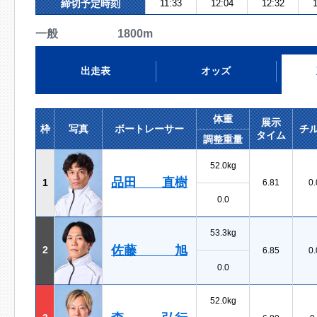
締切予定時刻
11:33
12:04
12:32
1
一般 1800m
出走表
オッズ
体重
展示
枠
写真
ボートレーサー
チ
タイム
調整重量
52.0kg
品田 直樹
1
6.81
0.
0.0
53.3kg
佐藤 旭
2
6.85
0.
0.0
52.0kg