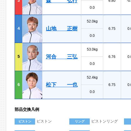
森 弘行
3
6.80
-0
0.0
52.0kg
山地 正樹
4
6.75
0.
0.0
53.0kg
河合 三弘
5
6.76
0.
0.0
52.4kg
松下 一也
6
6.75
0.
0.0
部品交換凡例
ピストン
ピストンリング
ピストン
リング