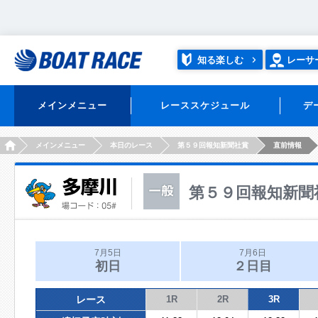
知る楽しむ
レーサ
メインメニュー
レーススケジュール
デ
HOME
メインメニュー
本日のレース
第５９回報知新聞社賞
直前情報
第５９回報知新聞
7月5日
7月6日
初日
２日目
レース
1R
2R
3R