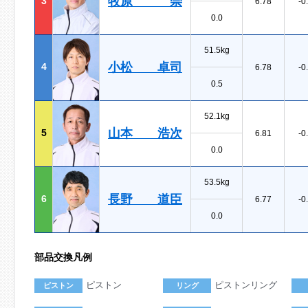
牧原 崇
3
6.78
-0
0.0
51.5kg
小松 卓司
4
6.78
-0
0.5
52.1kg
山本 浩次
5
6.81
-0
0.0
53.5kg
長野 道臣
6
6.77
-0
0.0
部品交換凡例
ピストン
ピストンリング
ピストン
リング