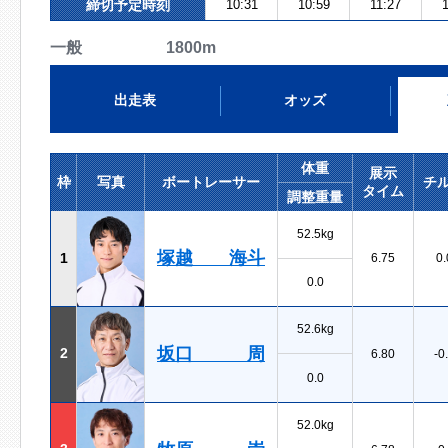
締切予定時刻
10:31
10:59
11:27
一般 1800m
出走表
オッズ
体重
展示
枠
写真
ボートレーサー
チ
タイム
調整重量
52.5kg
塚越 海斗
1
6.75
0.
0.0
52.6kg
坂口 周
2
6.80
-0
0.0
52.0kg