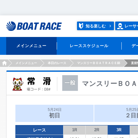
知る楽しむ
レーサ
メインメニュー
レーススケジュール
デ
HOME
メインメニュー
本日のレース
マンスリーＢＯＡＴＲＡＣＥ杯
直前
マンスリーＢＯＡ
5月24日
5月25
初日
２日
レース
1R
2R
3R