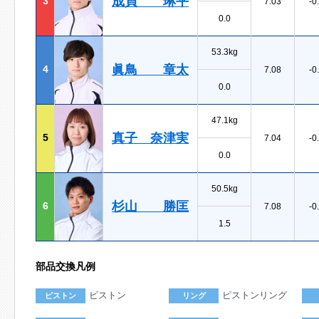
成貞 琳平
3
7.03
-0
0.0
53.3kg
眞鳥 章太
4
7.08
-0
0.0
47.1kg
真子 奈津実
5
7.04
-0
0.0
50.5kg
杉山 勝匡
6
7.08
-0
1.5
部品交換凡例
ピストン
ピストンリング
ピストン
リング