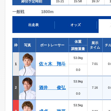
締切予定時刻
15:21
15:58
16:37
1
一般戦 1800m
出走表
オッズ
体重
展示
枠
写真
ボートレーサー
チ
タイム
調整重量
53.0kg
佐々木 翔斗
1
7.01
0.
0.0
53.9kg
酒井 俊弘
2
7.16
0.
0.0
53.5kg