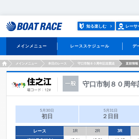
知る楽しむ
レーサ
メインメニュー
レーススケジュール
デ
HOME
メインメニュー
本日のレース
守口市制８０周年記念競走
直前情報
守口市制８０周年
5月30日
5月31日
初日
２日目
レース
1R
2R
3R