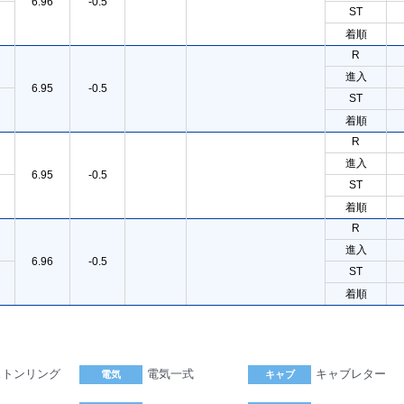
6.96
-0.5
ST
着順
R
進入
6.95
-0.5
ST
着順
R
進入
6.95
-0.5
ST
着順
R
進入
6.96
-0.5
ST
着順
ストンリング
電気一式
キャブレター
電気
キャブ