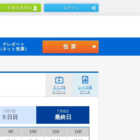
ット投票会員登録
ログイン
テレボート
投票
（ネット投票）
ライブ&
レース場
リプレイ
データ
7月7日
7月8日
５日目
最終日
9R
10R
11R
12R