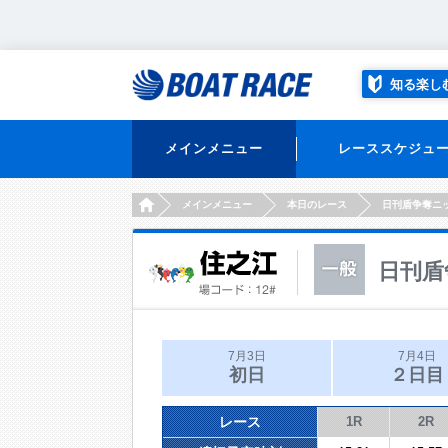
知る楽し
メインメニュー
レーススケジュ
HOME
メインメニュー
本日のレース
日刊盾争奪ニ
日刊盾
7月3日
7月4日
初日
２日目
レース
1R
2R