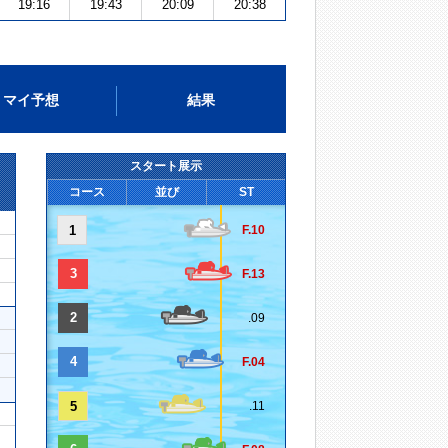
19:16
19:43
20:09
20:38
マイ予想
結果
スタート展示
コース
並び
ST
1
F.10
3
F.13
2
.09
4
F.04
5
.11