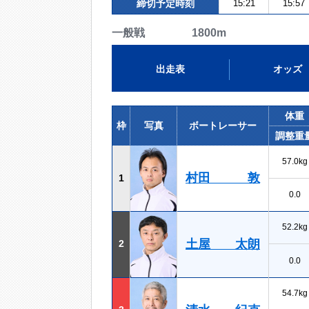
締切予定時刻
15:21
15:57
一般戦 1800m
出走表
オッズ
体重
枠
写真
ボートレーサー
調整重
57.0kg
村田 敦
1
0.0
52.2kg
土屋 太朗
2
0.0
54.7kg