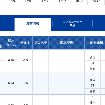
16:24
17:06
17:30
17:57
18:21
18:47
コンピューター
直前情報
予想
展示
チルト
プロペラ
部品交換
前走成績
タイム
量
R
進入
6.88
-0.5
ST
着順
R
進入
6.93
-0.5
ST
着順
R
進入