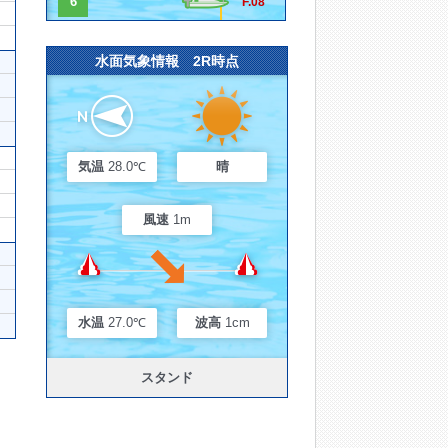
6
F.08
水面気象情報 2R時点
気温
28.0℃
晴
風速
1m
水温
27.0℃
波高
1cm
スタンド