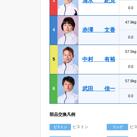
清水 紀克
3
0.0
47.9kg
赤澤 文香
4
0.0
57.5kg
中村 有裕
5
0.0
57.9kg
武田 信一
6
0.0
部品交換凡例
ピストン
ピ
ピストン
リング