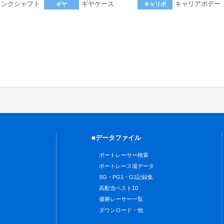
ランクシャフト
ギヤケース
キャリアボデー
ギヤ
キャリボ
。
■データファイル
ボートレーサー検索
ボートレース場データ
SG・PG1・G1記録集
高配当ベスト10
優勝レーサー一覧
ダウンロード・他