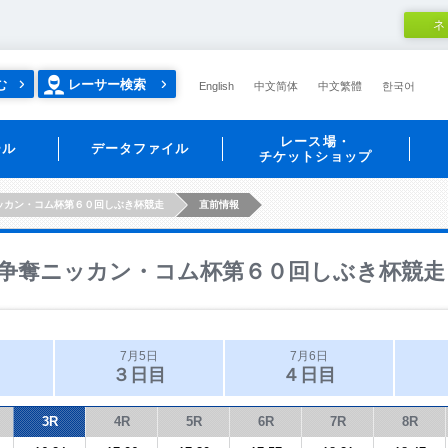
ネ
む
レーサー検索
English
中文简体
中文繁體
한국어
レース場・
ール
データファイル
チケットショップ
ッカン・コム杯第６０回しぶき杯競走
直前情報
争奪ニッカン・コム杯第６０回しぶき杯競走
7月5日
7月6日
３日目
４日目
3R
4R
5R
6R
7R
8R