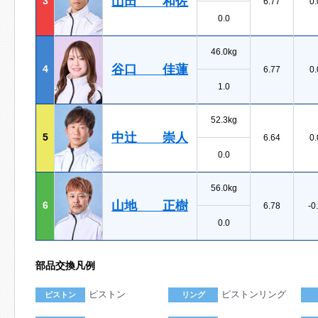
山田 和佐
3
6.77
0.
0.0
46.0kg
谷口 佳蓮
4
6.77
0.
1.0
52.3kg
中辻 崇人
5
6.64
0.
0.0
56.0kg
山地 正樹
6
6.78
-0
0.0
部品交換凡例
ピストン
ピストンリング
ピストン
リング