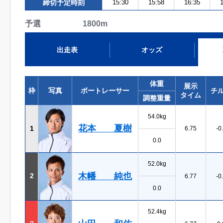
締切予定時刻
15:30
15:58
16:35
1
予選 1800m
出走表
オッズ
体重
展示
枠
写真
ボートレーサー
チ
タイム
調整重量
54.0kg
花本 夏樹
1
6.75
-0
0.0
52.0kg
木幡 純也
2
6.77
-0
0.0
52.4kg