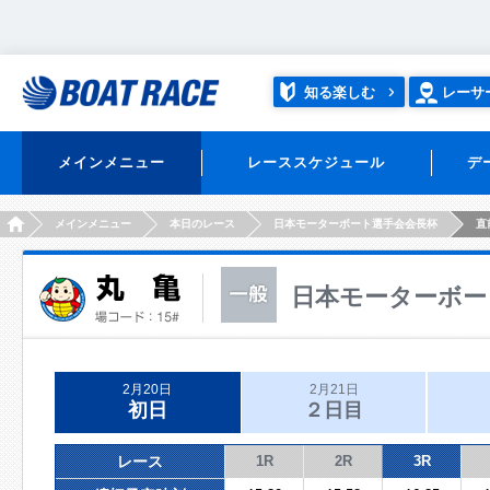
知る楽しむ
レーサ
メインメニュー
レーススケジュール
デ
HOME
メインメニュー
本日のレース
日本モーターボート選手会会長杯
直
日本モーターボー
2月20日
2月21日
初日
２日目
レース
1R
2R
3R