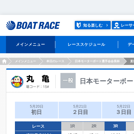
知る楽しむ
レーサ
メインメニュー
レーススケジュール
デ
HOME
メインメニュー
本日のレース
日本モーターボート選手会会長杯
直
日本モーターボー
5月20日
5月21日
5月22日
初日
２日目
３日目
レース
1R
2R
3R