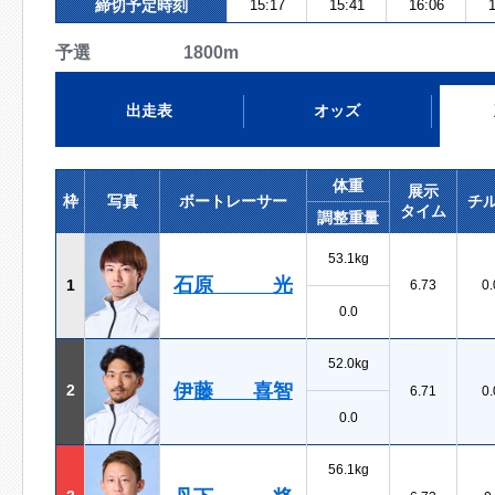
締切予定時刻
15:17
15:41
16:06
1
予選 1800m
出走表
オッズ
体重
展示
枠
写真
ボートレーサー
チ
タイム
調整重量
53.1kg
石原 光
1
6.73
0.
0.0
52.0kg
伊藤 喜智
2
6.71
0.
0.0
56.1kg