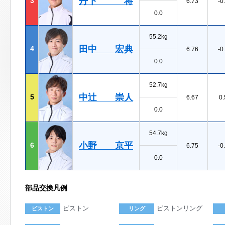
丹下 将
3
6.73
-0
0.0
55.2kg
田中 宏典
4
6.76
-0
0.0
52.7kg
中辻 崇人
5
6.67
0.
0.0
54.7kg
小野 京平
6
6.75
-0
0.0
部品交換凡例
ピストン
ピストンリング
ピストン
リング