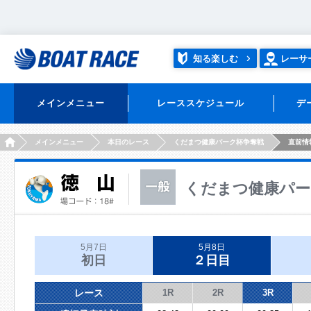
知る楽しむ
レーサ
メインメニュー
レーススケジュール
デ
HOME
メインメニュー
本日のレース
くだまつ健康パーク杯争奪戦
直前情
くだまつ健康パー
5月7日
5月8日
初日
２日目
レース
1R
2R
3R