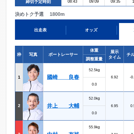
締切予定時刻
08:43
09:09
09:35
1
決めトク予選 1800m
出走表
オッズ
体重
展示
枠
写真
ボートレーサー
チ
タイム
調整重量
52.5kg
國崎 良春
1
6.92
-0
0.0
52.0kg
井上 大輔
2
6.95
0.
0.0
55.9kg