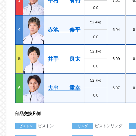
中村 有裕
3
7.01
-0
0.0
52.4kg
赤池 修平
4
6.94
-0
0.0
52.1kg
井手 良太
5
6.99
-0
0.0
52.7kg
大串 重幸
6
6.97
-0
0.0
部品交換凡例
ピストン
ピストンリング
ピストン
リング