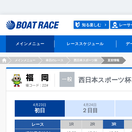
知る楽しむ
レーサ
メインメニュー
レーススケジュール
デ
HOME
メインメニュー
本日のレース
西日本スポーツ杯
直前情報
西日本スポーツ杯
4月23日
4月24日
初日
２日目
レース
1R
2R
3R