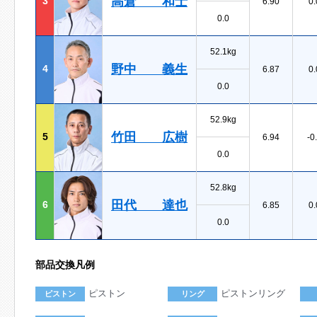
高倉 和士
3
6.90
0.
0.0
52.1kg
野中 義生
4
6.87
0.
0.0
52.9kg
竹田 広樹
5
6.94
-0
0.0
52.8kg
田代 達也
6
6.85
0.
0.0
部品交換凡例
ピストン
ピストンリング
ピストン
リング