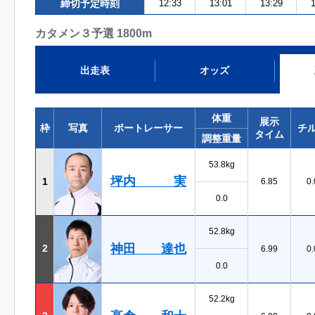
締切予定時刻
12:33
13:01
13:29
1
カタメン３予選 1800m
出走表
オッズ
体重
展示
枠
写真
ボートレーサー
チ
タイム
調整重量
53.8kg
坪内 実
1
6.85
0.
0.0
52.8kg
神田 達也
2
6.99
0.
0.0
52.2kg