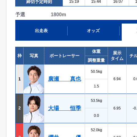
締切予定時刻
15:19
15:44
16:07
1
予選 1800m
出走表
オッズ
体重
展示
枠
写真
ボートレーサー
チ
タイム
調整重量
50.5kg
廣瀬 真也
1
6.94
0.
1.5
53.5kg
大場 恒季
2
6.95
-0
0.0
52.0kg