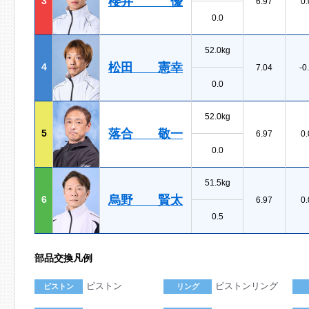
櫻井 優
3
6.97
0.
0.0
52.0kg
松田 憲幸
4
7.04
-0
0.0
52.0kg
落合 敬一
5
6.97
0.
0.0
51.5kg
烏野 賢太
6
6.97
0.
0.5
部品交換凡例
ピストン
ピストンリング
ピストン
リング