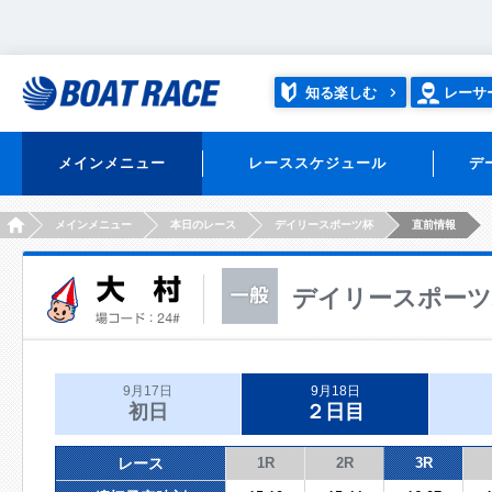
知る楽しむ
レーサ
メインメニュー
レーススケジュール
デ
HOME
メインメニュー
本日のレース
デイリースポーツ杯
直前情報
デイリースポーツ
9月17日
9月18日
初日
２日目
レース
1R
2R
3R