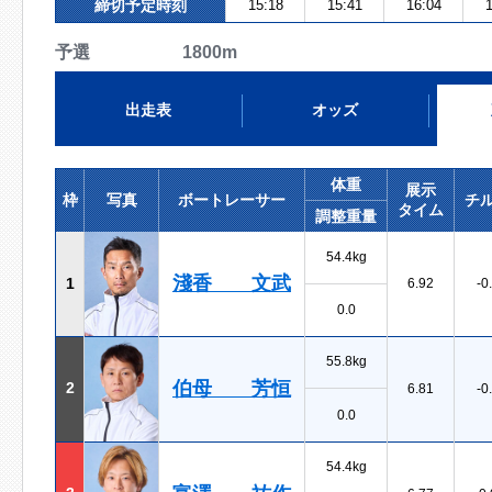
締切予定時刻
15:18
15:41
16:04
1
予選 1800m
出走表
オッズ
体重
展示
枠
写真
ボートレーサー
チ
タイム
調整重量
54.4kg
淺香 文武
1
6.92
-0
0.0
55.8kg
伯母 芳恒
2
6.81
-0
0.0
54.4kg