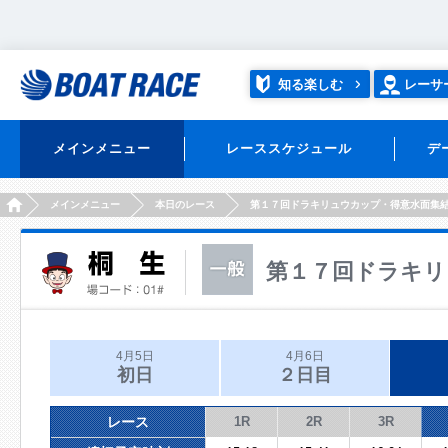
知る楽しむ
レーサ
メインメニュー
レーススケジュール
デ
HOME
メインメニュー
本日のレース
第１７回ドラキリュウカップ・得意水面集
第１７回ドラキリ
4月5日
4月6日
初日
２日目
レース
1R
2R
3R