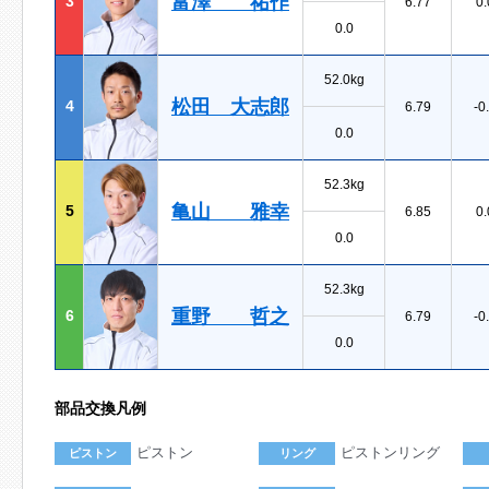
富澤 祐作
3
6.77
0.
0.0
52.0kg
松田 大志郎
4
6.79
-0
0.0
52.3kg
亀山 雅幸
5
6.85
0.
0.0
52.3kg
重野 哲之
6
6.79
-0
0.0
部品交換凡例
ピストン
ピストンリング
ピストン
リング