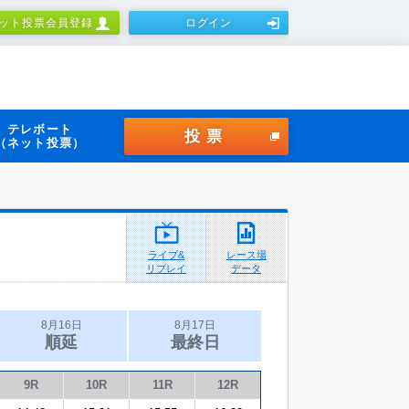
ット投票会員登録
ログイン
テレボート
投票
（ネット投票）
ライブ&
レース場
リプレイ
データ
8月16日
8月17日
順延
最終日
9R
10R
11R
12R