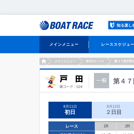
知る楽し
メインメニュー
レーススケジュ
HOME
メインメニュー
本日のレース
第４７回戸田
第４７
8月11日
8月12日
初日
２日目
レース
1R
2R