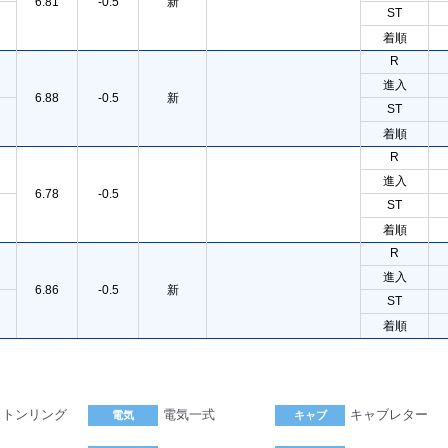
6.81
-0.5
新
ST
着順
R
進入
6.88
-0.5
新
ST
着順
R
進入
6.78
-0.5
ST
着順
R
進入
6.86
-0.5
新
ST
着順
ストンリング
電気一式
キャブレター
電気
キャブ