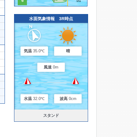
6
.01
水面気象情報 3R時点
気温
35.0℃
晴
風速
0m
水温
32.0℃
波高
0cm
スタンド