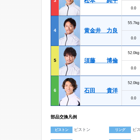
松本 純平
3
0.0
55.7kg
黄金井 力良
4
0.0
52.0kg
須藤 博倫
5
0.0
52.0kg
石田 貴洋
6
0.0
部品交換凡例
ピストン
ピ
ピストン
リング