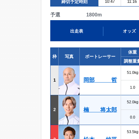
締切予定時刻
10:47
11:16
予選 1800m
出走表
オッズ
体重
枠
写真
ボートレーサー
調整重
51.0kg
岡部 哲
1
1.0
52.0kg
楠 将太郎
2
0.0
53.5kg