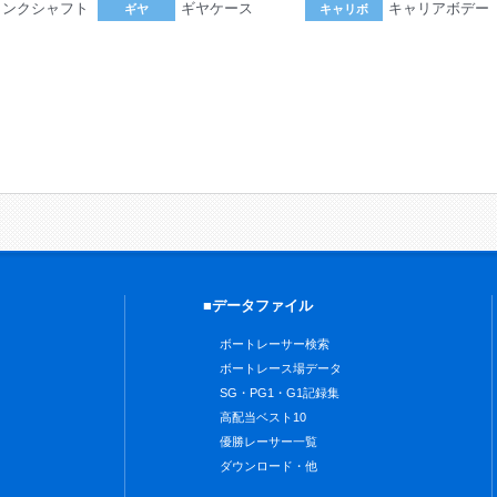
ランクシャフト
ギヤケース
キャリアボデー
ギヤ
キャリボ
。
■データファイル
ボートレーサー検索
ボートレース場データ
SG・PG1・G1記録集
高配当ベスト10
優勝レーサー一覧
ダウンロード・他