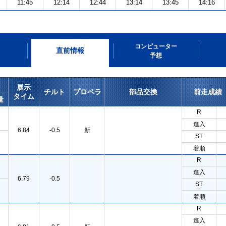
11:45
12:14
12:44
13:14
13:45
14:16
コンピューター
直前情報
予想
展示
チルト
プロペラ
部品交換
前走成績
タイム
量
R
進入
6.84
-0.5
新
ST
着順
R
進入
6.79
-0.5
ST
着順
R
進入