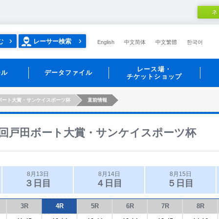
ネ
む
レーサー検索
English
中文简体
中文繁體
한국어
レース場・
ール
データファイル
チケットショップ
ボート大賞・サンケイスポーツ杯
直前情報
回戸田ボート大賞・サンケイスポーツ杯
8月13日
8月14日
8月15日
３日目
４日目
５日目
3R
4R
5R
6R
7R
8R