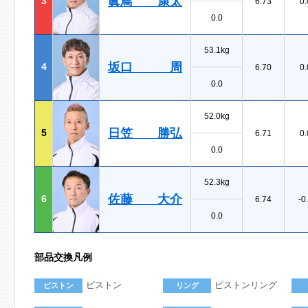
眞鳥 康太
3
6.73
0.
0.0
53.1kg
坂口 周
4
6.70
0.
0.0
52.0kg
日笠 勝弘
5
6.71
0.
0.0
52.3kg
佐藤 大介
6
6.74
-0
0.0
部品交換凡例
ピストン
ピストンリング
ピストン
リング