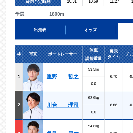
締切予定時刻
10:31
10:59
11:27
予選 1800m
出走表
オッズ
体重
展示
枠
写真
ボートレーサー
チ
タイム
調整重量
53.5kg
重野 哲之
1
6.70
-0
0.0
62.6kg
川合 理司
2
6.86
-0
0.0
54.8kg