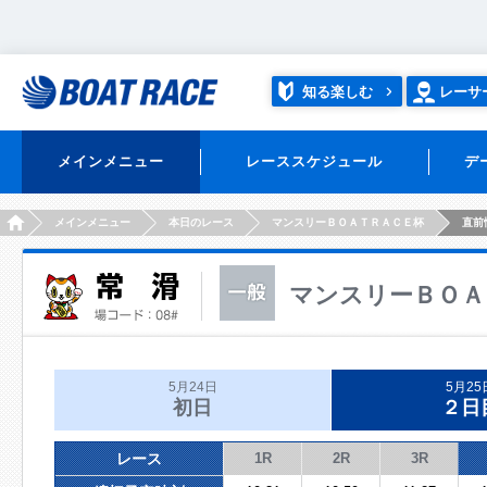
知る楽しむ
レーサ
メインメニュー
レーススケジュール
デ
HOME
メインメニュー
本日のレース
マンスリーＢＯＡＴＲＡＣＥ杯
直前
マンスリーＢＯＡ
5月24日
5月25
初日
２日
レース
1R
2R
3R