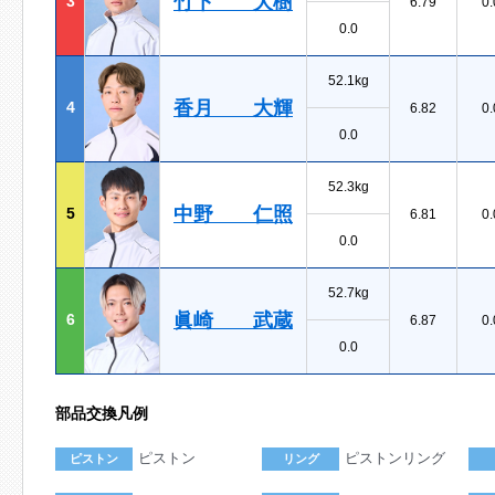
竹下 大樹
3
6.79
0.
0.0
52.1kg
香月 大輝
4
6.82
0.
0.0
52.3kg
中野 仁照
5
6.81
0.
0.0
52.7kg
眞崎 武蔵
6
6.87
0.
0.0
部品交換凡例
ピストン
ピストンリング
ピストン
リング