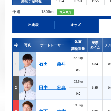
締切予定時刻
10:24
10:53
11:22
予選 1800m
進入固定
出走表
オッズ
体重
展示
枠
写真
ボートレーサー
チ
タイム
調整重量
52.8kg
石田 勇斗
1
6.83
0.
0.0
52.9kg
田中 宏典
2
6.85
0.
0.0
53.5kg