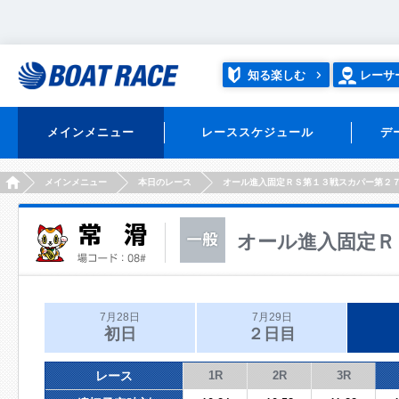
知る楽しむ
レーサ
メインメニュー
レーススケジュール
デ
HOME
メインメニュー
本日のレース
オール進入固定ＲＳ第１３戦スカパー第２
オール進入固定Ｒ
7月28日
7月29日
初日
２日目
レース
1R
2R
3R