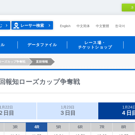
ネ
む
レーサー検索
English
中文简体
中文繁體
한국어
レース場・
ール
データファイル
チケットショップ
ローズカップ争奪戦
直前情報
回報知ローズカップ争奪戦
1月22日
1月23日
1月24
２日目
３日目
４日
3R
4R
5R
6R
7R
8R