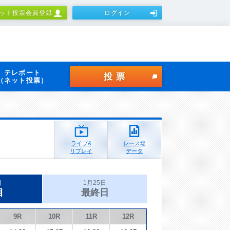
ット投票会員登録
ログイン
テレボート
投票
（ネット投票）
ライブ&
レース場
リプレイ
データ
日
1月25日
目
最終日
9R
10R
11R
12R