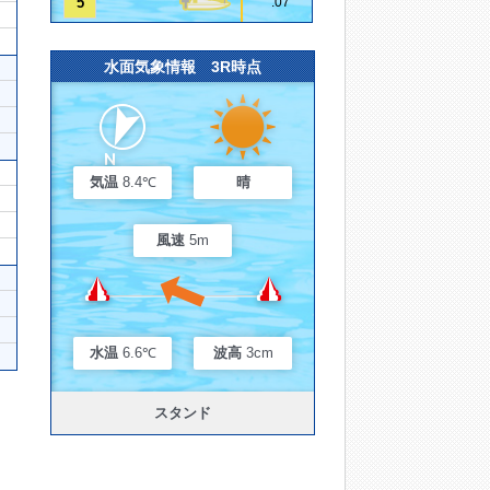
5
.07
水面気象情報 3R時点
気温
8.4℃
晴
風速
5m
水温
6.6℃
波高
3cm
スタンド