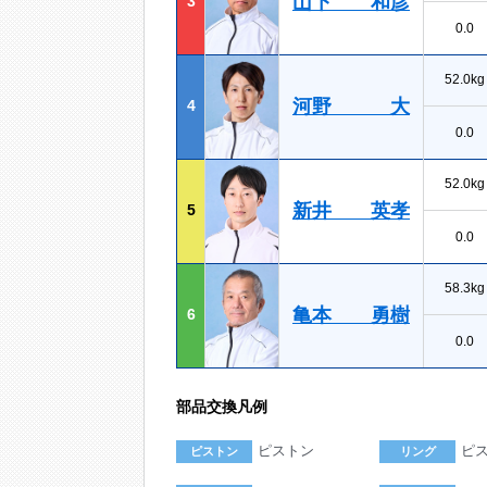
山下 和彦
3
0.0
52.0kg
河野 大
4
0.0
52.0kg
新井 英孝
5
0.0
58.3kg
亀本 勇樹
6
0.0
部品交換凡例
ピストン
ピ
ピストン
リング