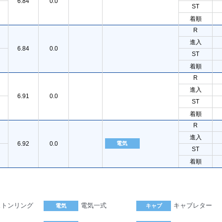
6.84
0.0
ST
着順
R
進入
6.84
0.0
ST
着順
R
進入
6.91
0.0
ST
着順
R
進入
6.92
0.0
電気
ST
着順
ストンリング
電気一式
キャブレター
電気
キャブ