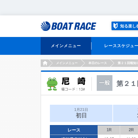
知る楽し
メインメニュー
レーススケジュ
HOME
メインメニュー
本日のレース
第２１回報知
第２１
1月21日
初日
レース
1R
2R