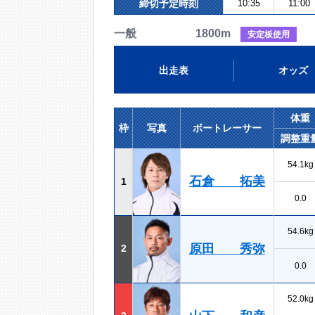
締切予定時刻
10:35
11:00
一般 1800m
安定板使用
出走表
オッズ
体重
枠
写真
ボートレーサー
調整重
54.1kg
石倉 拓美
1
0.0
54.6kg
原田 秀弥
2
0.0
52.0kg