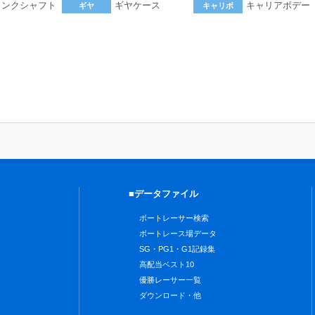
ランクシャフト
ギヤケース
キャリアボデー
ギヤ
キャリボ
。
■データファイル
ボートレーサー検索
ボートレース場データ
SG・PG1・G1記録集
高配当ベスト10
優勝レーサー一覧
ダウンロード・他