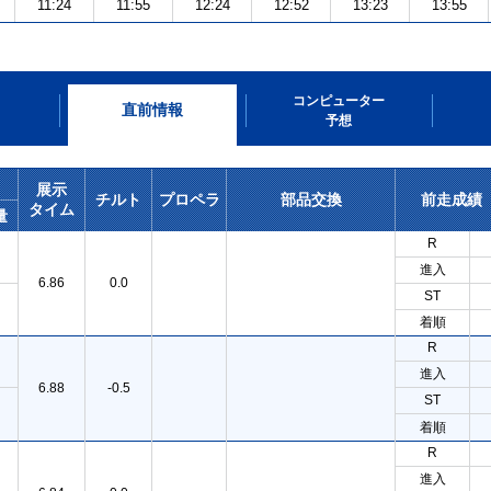
11:24
11:55
12:24
12:52
13:23
13:55
コンピューター
直前情報
予想
展示
チルト
プロペラ
部品交換
前走成績
タイム
量
R
進入
6.86
0.0
ST
着順
R
進入
6.88
-0.5
ST
着順
R
進入