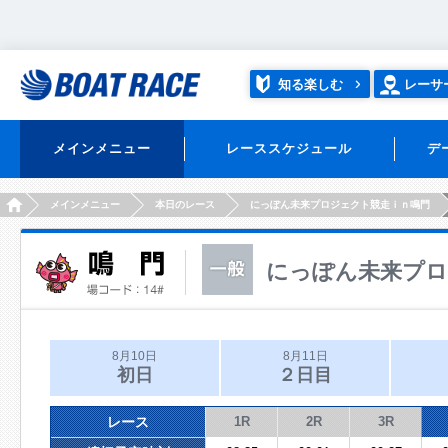
知る楽しむ
レーサ
メインメニュー
レーススケジュール
デ
HOME
メインメニュー
本日のレース
にっぽん未来プロジェクト競走ｉｎ鳴門
にっぽん未来プロ
8月10日
8月11日
初日
２日目
レース
1R
2R
3R