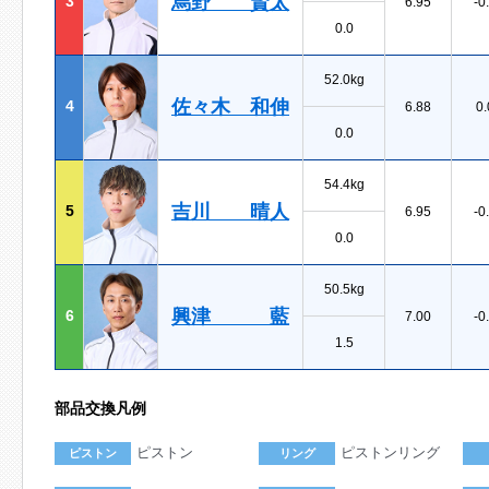
烏野 賢太
3
6.95
-0
0.0
52.0kg
佐々木 和伸
4
6.88
0.
0.0
54.4kg
吉川 晴人
5
6.95
-0
0.0
50.5kg
興津 藍
6
7.00
-0
1.5
部品交換凡例
ピストン
ピストンリング
ピストン
リング