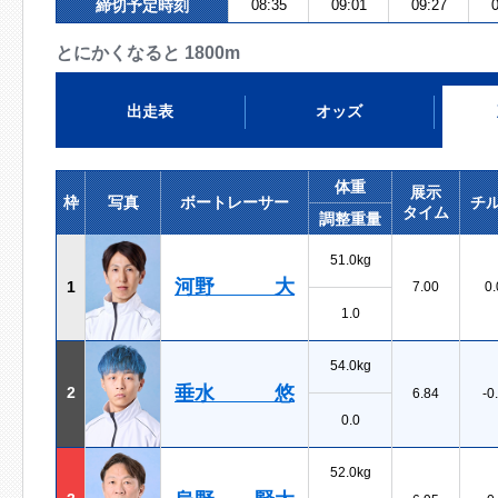
締切予定時刻
08:35
09:01
09:27
0
とにかくなると 1800m
出走表
オッズ
体重
展示
枠
写真
ボートレーサー
チ
タイム
調整重量
51.0kg
河野 大
1
7.00
0.
1.0
54.0kg
垂水 悠
2
6.84
-0
0.0
52.0kg