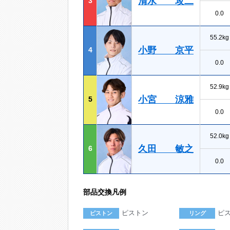
清水 攻二
3
0.0
55.2kg
小野 京平
4
0.0
52.9kg
小宮 涼雅
5
0.0
52.0kg
久田 敏之
6
0.0
部品交換凡例
ピストン
ピ
ピストン
リング