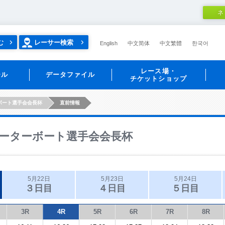
ネ
む
レーサー検索
English
中文简体
中文繁體
한국어
レース場・
ール
データファイル
チケットショップ
ボート選手会会長杯
直前情報
ーターボート選手会会長杯
5月22日
5月23日
5月24日
３日目
４日目
５日目
3R
4R
5R
6R
7R
8R