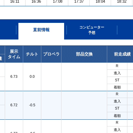
16:11
16:36
17:08
17:37
18:04
18:32
コンピューター
直前情報
予想
展示
チルト
プロペラ
部品交換
前走成績
タイム
量
R
進入
6.73
0.0
ST
着順
R
進入
6.72
-0.5
ST
着順
R
進入