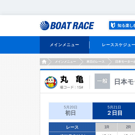
知る楽し
メインメニュー
レーススケジュ
HOME
メインメニュー
本日のレース
日本モーター
日本モ
5月20日
5月21日
初日
２日目
レース
1R
2R