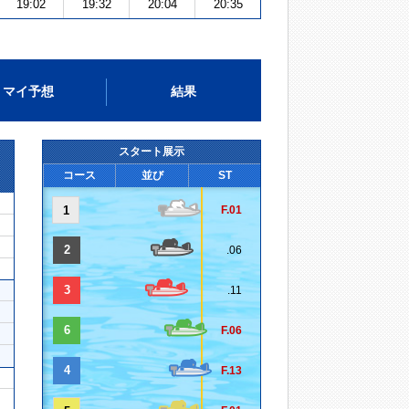
19:02
19:32
20:04
20:35
マイ予想
結果
スタート展示
コース
並び
ST
1
F.01
2
.06
3
.11
6
F.06
4
F.13