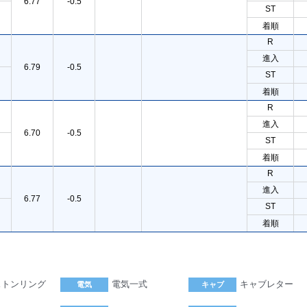
6.77
-0.5
ST
着順
R
進入
6.79
-0.5
ST
着順
R
進入
6.70
-0.5
ST
着順
R
進入
6.77
-0.5
ST
着順
ストンリング
電気一式
キャブレター
電気
キャブ