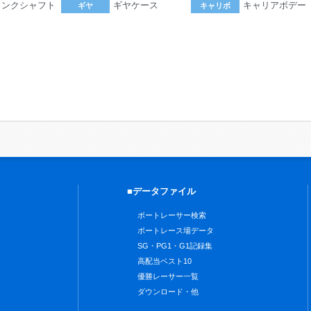
ランクシャフト
ギヤケース
キャリアボデー
ギヤ
キャリボ
。
■データファイル
ボートレーサー検索
ボートレース場データ
SG・PG1・G1記録集
高配当ベスト10
優勝レーサー一覧
ダウンロード・他