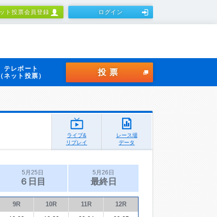
ット投票会員登録
ログイン
テレボート
投票
（ネット投票）
ライブ&
レース場
リプレイ
データ
5月25日
5月26日
６日目
最終日
9R
10R
11R
12R