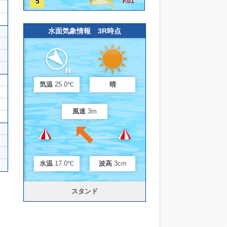
5
F.01
水面気象情報 3R時点
気温
25.0℃
晴
風速
3m
水温
17.0℃
波高
3cm
スタンド