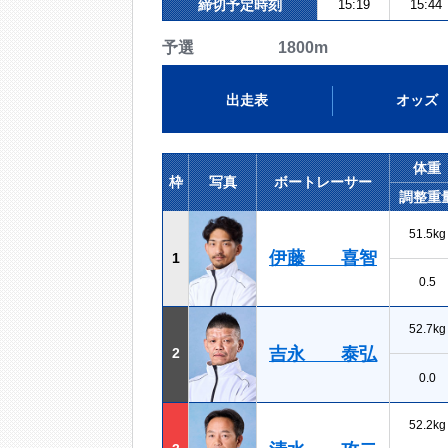
締切予定時刻
15:19
15:44
予選 1800m
出走表
オッズ
体重
枠
写真
ボートレーサー
調整重
51.5kg
伊藤 喜智
1
0.5
52.7kg
吉永 泰弘
2
0.0
52.2kg