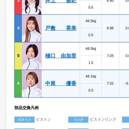
井上 遥妃
3
6.90
0.
0.0
46.5kg
戸敷 晃美
4
6.96
0.
0.5
46.0kg
樋口 由加里
5
7.05
0.
1.0
48.1kg
中尾 優香
6
7.02
-0
0.0
部品交換凡例
ピストン
ピストンリング
ピストン
リング