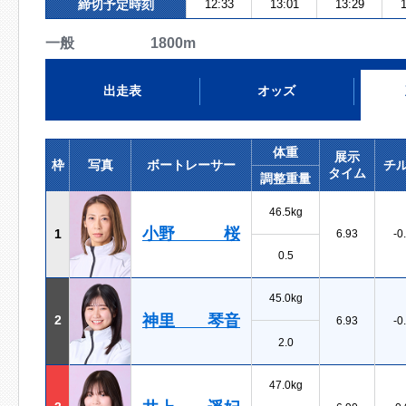
締切予定時刻
12:33
13:01
13:29
1
一般 1800m
出走表
オッズ
体重
展示
枠
写真
ボートレーサー
チ
タイム
調整重量
46.5kg
小野 桜
1
6.93
-0
0.5
45.0kg
神里 琴音
2
6.93
-0
2.0
47.0kg