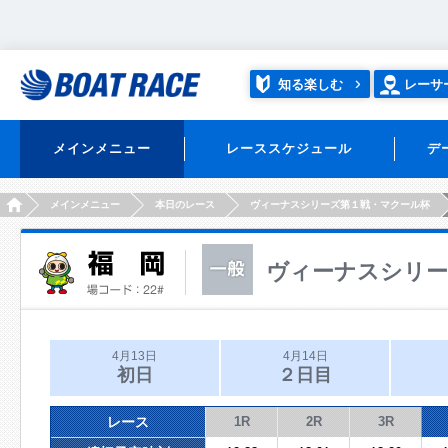
知る楽しむ
レーサ
メインメニュー
レーススケジュール
デ
HOME
メインメニュー
本日のレース
ヴィーナスシリーズ第１戦・マクール杯
ヴィーナスシリー
4月13日
4月14日
初日
２日目
レース
1R
2R
3R