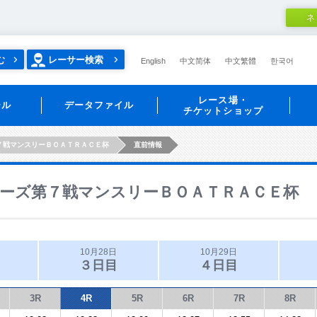
ネ
む
レーサー検索
English
中文简体
中文繁體
한국어
レース場・
ール
データファイル
チケットショップ
７戦マンスリーＢＯＡＴＲＡＣＥ杯
直前情報
ーズ第７戦マンスリーＢＯＡＴＲＡＣＥ杯
10月28日
10月29日
３日目
４日目
3R
4R
5R
6R
7R
8R