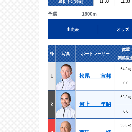
締切予定時刻
11:03
11:33
予選 1800m
出走表
オッズ
体重
枠
写真
ボートレーサー
調整重
54.3kg
松尾 宣邦
1
0.0
53.3kg
河上 年昭
2
0.0
53.3kg