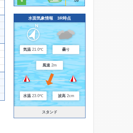
6
.09
水面気象情報 3R時点
気温
21.0℃
曇り
風速
2m
水温
23.0℃
波高
2cm
スタンド