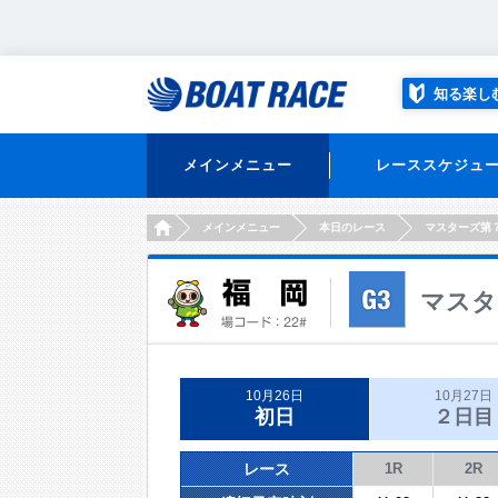
知る楽し
メインメニュー
レーススケジュ
HOME
メインメニュー
本日のレース
マスターズ第
マスタ
10月26日
10月27日
初日
２日目
レース
1R
2R