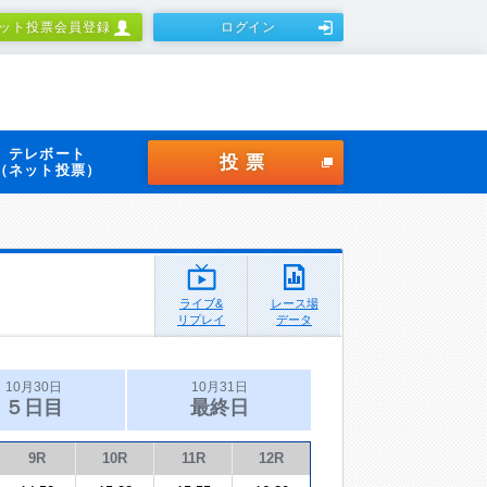
ット投票会員登録
ログイン
テレボート
投票
（ネット投票）
ライブ&
レース場
リプレイ
データ
10月30日
10月31日
５日目
最終日
9R
10R
11R
12R