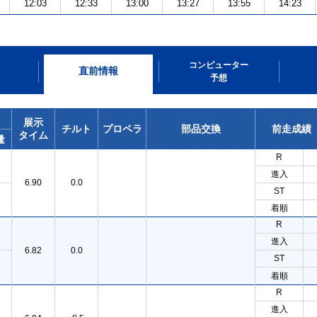
12:03
12:33
13:00
13:27
13:55
14:23
コンピューター
直前情報
予想
展示
チルト
プロペラ
部品交換
前走成績
タイム
量
R
進入
6.90
0.0
ST
着順
R
進入
6.82
0.0
ST
着順
R
進入