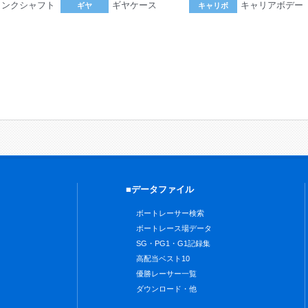
ランクシャフト
ギヤケース
キャリアボデー
ギヤ
キャリボ
。
■データファイル
ボートレーサー検索
ボートレース場データ
SG・PG1・G1記録集
高配当ベスト10
優勝レーサー一覧
ダウンロード・他