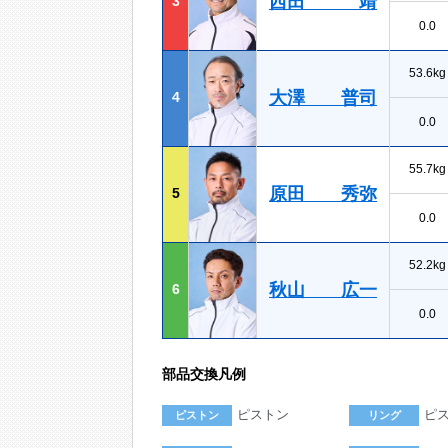
西田 靖
3
0.0
53.6kg
大澤 普司
4
0.0
55.7kg
原田 秀弥
5
0.0
52.2kg
秋山 広一
6
0.0
部品交換凡例
ピストン
ピ
ピストン
リング