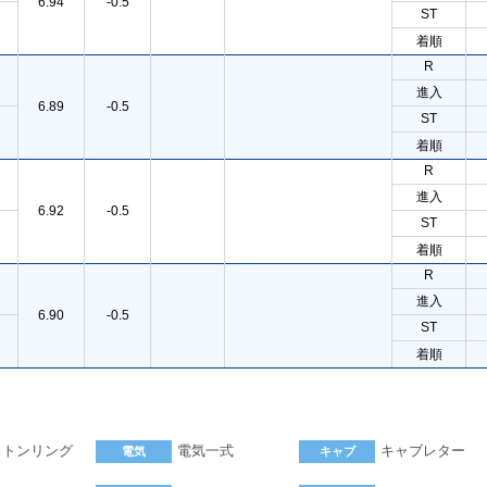
6.94
-0.5
ST
着順
R
進入
6.89
-0.5
ST
着順
R
進入
6.92
-0.5
ST
着順
R
進入
6.90
-0.5
ST
着順
ストンリング
電気一式
キャブレター
電気
キャブ