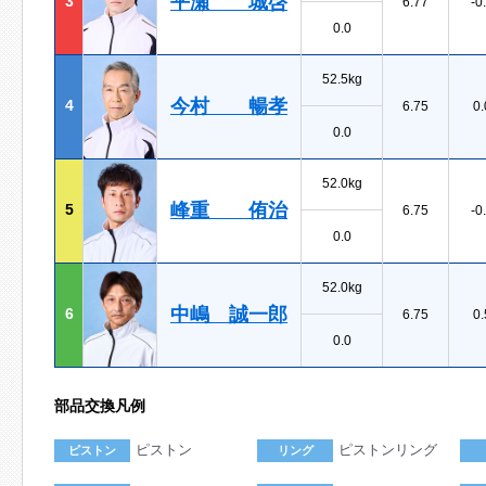
平瀬 城啓
3
6.77
-0
0.0
52.5kg
今村 暢孝
4
6.75
0.
0.0
52.0kg
峰重 侑治
5
6.75
-0
0.0
52.0kg
中嶋 誠一郎
6
6.75
0.
0.0
部品交換凡例
ピストン
ピストンリング
ピストン
リング