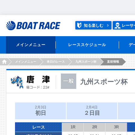
知る楽しむ
レーサ
メインメニュー
レーススケジュール
デ
HOME
メインメニュー
本日のレース
九州スポーツ杯
直前情報
九州スポーツ杯
2月3日
2月4日
初日
２日目
レース
1R
2R
3R