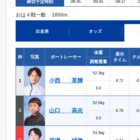
締切予定時刻
08:35
09:01
09:27
0
おは４戦一般 1800m
出走表
オッズ
体重
展示
枠
写真
ボートレーサー
チ
タイム
調整重量
52.3kg
小西 英輝
1
6.72
-0
0.0
52.0kg
山口 高志
2
6.76
-0
0.0
53.3kg