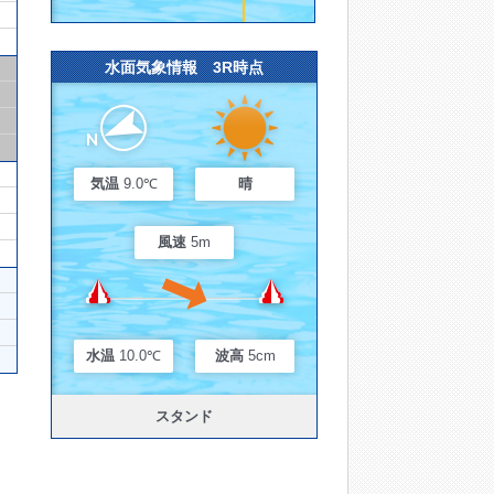
水面気象情報 3R時点
気温
9.0℃
晴
風速
5m
水温
10.0℃
波高
5cm
スタンド