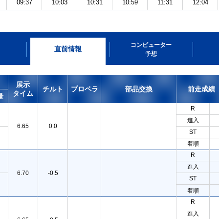
09:37
10:03
10:31
10:59
11:31
12:04
コンピューター
直前情報
予想
展示
チルト
プロペラ
部品交換
前走成績
タイム
量
R
進入
6.65
0.0
ST
着順
R
進入
6.70
-0.5
ST
着順
R
進入