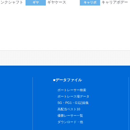
ランクシャフト
ギヤケース
キャリアボデー
ギヤ
キャリボ
。
■データファイル
ボートレーサー検索
ボートレース場データ
SG・PG1・G1記録集
高配当ベスト10
優勝レーサー一覧
ダウンロード・他