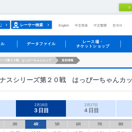
ネ
む
レーサー検索
English
中文简体
中文繁體
한국어
レース場・
ール
データファイル
チケットショップ
リーズ第２０戦 はっぴーちゃんカップ
直前情報
ナスシリーズ第２０戦 はっぴーちゃんカ
2月16日
2月17日
３日目
４日目
3R
4R
5R
6R
7R
8R