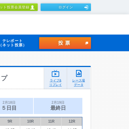
ット投票会員登録
ログイン
テレボート
投票
（ネット投票）
ップ
ライブ&
レース場
リプレイ
データ
2月18日
2月19日
５日目
最終日
9R
10R
11R
12R