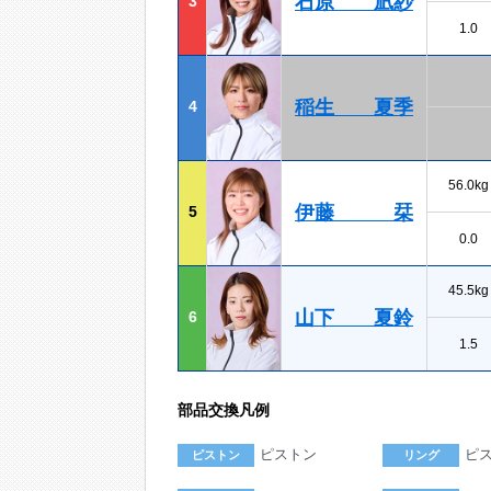
石原 凪紗
3
1.0
稲生 夏季
4
56.0kg
伊藤 栞
5
0.0
45.5kg
山下 夏鈴
6
1.5
部品交換凡例
ピストン
ピ
ピストン
リング