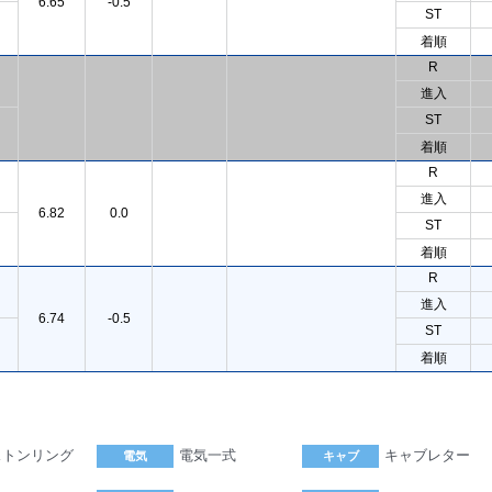
6.65
-0.5
ST
着順
R
進入
ST
着順
R
進入
6.82
0.0
ST
着順
R
進入
6.74
-0.5
ST
着順
ストンリング
電気一式
キャブレター
電気
キャブ