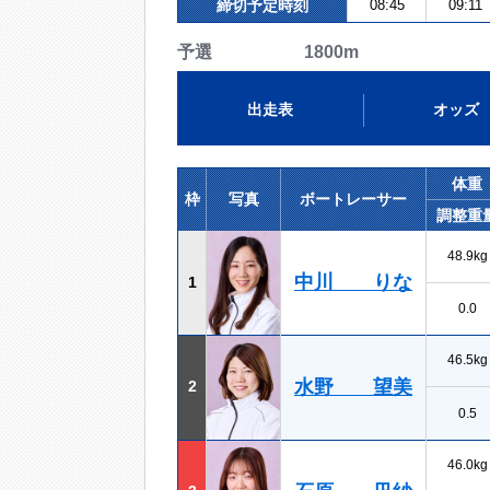
締切予定時刻
08:45
09:11
予選 1800m
出走表
オッズ
体重
枠
写真
ボートレーサー
調整重
48.9kg
中川 りな
1
0.0
46.5kg
水野 望美
2
0.5
46.0kg