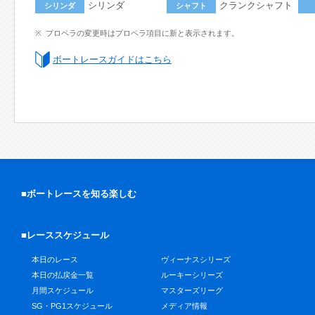
シリンダ
クランクシャフト
シリンダ
シャフト
プロペラの変更時はプロペラ項目に新と表示されます。
ボートレースガイドはこちら
■ボートレースを知る楽しむ
■レーススケジュール
本日のレース
ヴィーナスシリーズ
本日の払戻金一覧
ルーキーシリーズ
月間スケジュール
マスターズリーグ
SG・PG1スケジュール
メディア情報