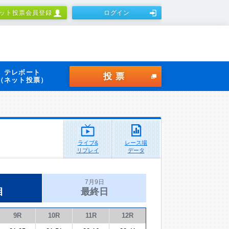
ット投票会員登録
ログイン
テレボート
投票
（ネット投票）
ライブ&
レース場
リプレイ
データ
7月9日
目
最終日
9R
10R
11R
12R