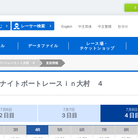
ネ
む
レーサー検索
English
中文简体
中文繁體
한국어
レース場・
ール
データファイル
チケットショップ
ボートレースｉｎ大村 ４
直前情報
ナイトボートレースｉｎ大村 ４
7月6日
7月7日
7月8日
２日目
３日目
４日
3R
4R
5R
6R
7R
8R