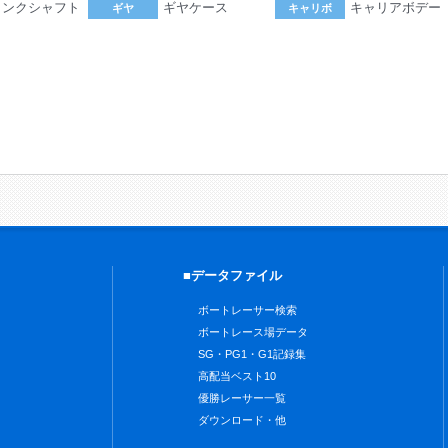
ランクシャフト
ギヤケース
キャリアボデー
ギヤ
キャリボ
。
■データファイル
ボートレーサー検索
ボートレース場データ
SG・PG1・G1記録集
高配当ベスト10
優勝レーサー一覧
ダウンロード・他