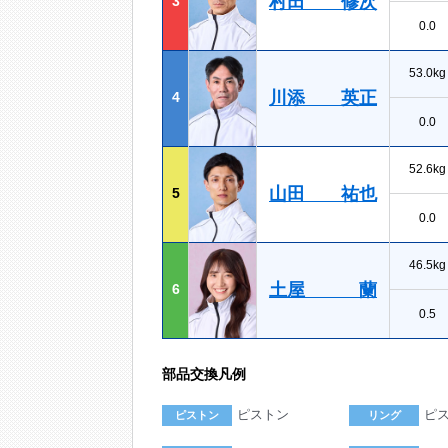
村田 修次
3
0.0
53.0kg
川添 英正
4
0.0
52.6kg
山田 祐也
5
0.0
46.5kg
土屋 蘭
6
0.5
部品交換凡例
ピストン
ピ
ピストン
リング