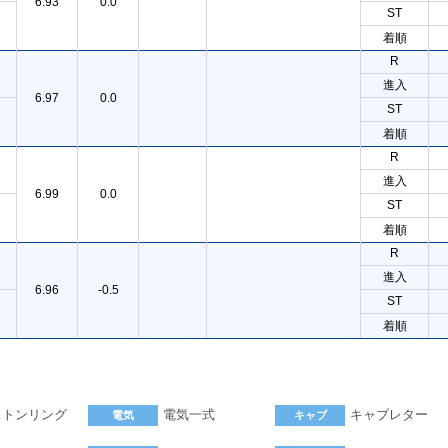
6.93
0.0
ST
着順
R
進入
6.97
0.0
ST
着順
R
進入
6.99
0.0
ST
着順
R
進入
6.96
-0.5
ST
着順
ストンリング
電気一式
キャブレター
電気
キャブ