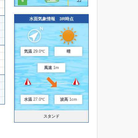
6
.22
水面気象情報 3R時点
気温
29.0℃
晴
風速
1m
水温
27.0℃
波高
1cm
スタンド