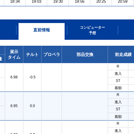
18:34
19:03
19:30
19:56
20:25
20:59
コンピューター
直前情報
予想
展示
チルト
プロペラ
部品交換
前走成績
タイム
量
R
進入
6.98
-0.5
ST
着順
R
進入
6.95
0.0
ST
着順
R
進入