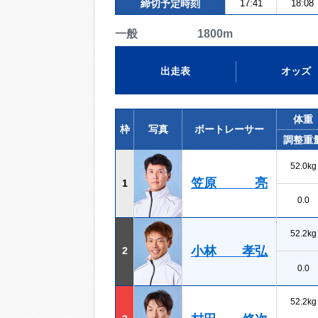
締切予定時刻
17:41
18:08
一般 1800m
出走表
オッズ
体重
枠
写真
ボートレーサー
調整重
52.0kg
笠原 亮
1
0.0
52.2kg
小林 孝弘
2
0.0
52.2kg