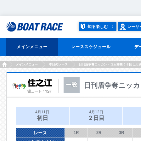
知る楽しむ
レーサ
メインメニュー
レーススケジュール
デ
HOME
メインメニュー
本日のレース
日刊盾争奪ニッカン・コム杯第５８回しぶ
日刊盾争奪ニッカ
4月11日
4月12日
初日
２日目
レース
1R
2R
3R