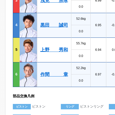
浅見 宗孝
3
6.99
-0
0.0
52.6kg
黒田 誠司
4
6.95
-0
0.0
55.7kg
上野 秀和
5
6.94
0.
0.0
52.2kg
作間 章
6
6.97
-0
0.0
部品交換凡例
ピストン
ピストンリング
ピストン
リング