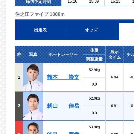
締切予定時刻
15:16
15:39
16:13
1
住之江ファイブ 1800m
出走表
オッズ
体重
展示
枠
写真
ボートレーサー
チ
タイム
調整重量
52.9kg
鶴本 崇文
1
6.94
-0
0.0
52.0kg
籾山 佳岳
2
6.91
-0
0.0
53.9kg