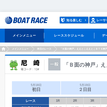
知る楽しむ
レーサ
メインメニュー
レーススケジュール
デ
HOME
メインメニュー
本日のレース
「Ｂ面の神戸」ええとこええとこＢＴＳ神
「Ｂ面の神戸」え
5月18日
5月19日
初日
２日目
レース
1R
2R
3R