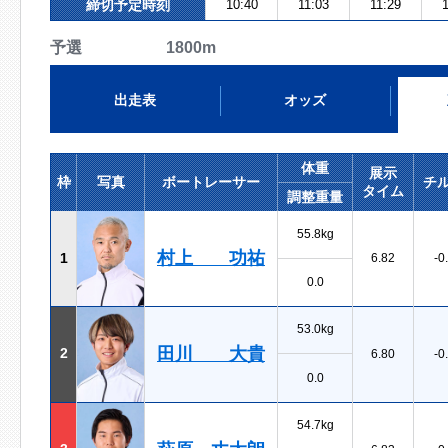
締切予定時刻
10:40
11:03
11:29
1
予選 1800m
出走表
オッズ
体重
展示
枠
写真
ボートレーサー
チ
タイム
調整重量
55.8kg
村上 功祐
1
6.82
-0
0.0
53.0kg
田川 大貴
2
6.80
-0
0.0
54.7kg