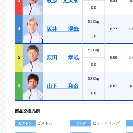
萩原 丈太朗
3
6.83
-0
0.0
51.0kg
坂井 滉哉
4
6.77
0.
1.0
52.0kg
原田 幸哉
5
6.69
0.
0.0
52.0kg
山下 和彦
6
6.83
-0
0.0
部品交換凡例
ピストン
ピストンリング
ピストン
リング