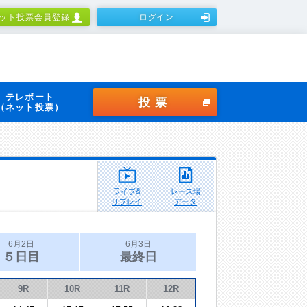
ット投票会員登録
ログイン
テレボート
投票
（ネット投票）
ライブ&
レース場
リプレイ
データ
6月2日
6月3日
５日目
最終日
9R
10R
11R
12R