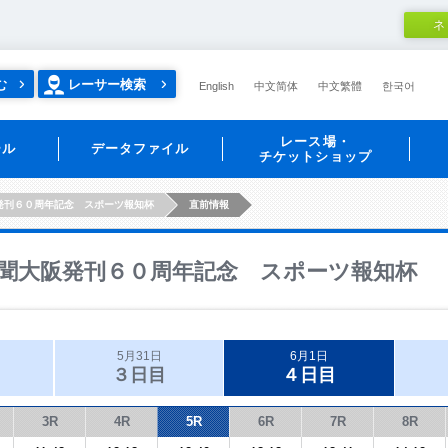
ネ
む
レーサー検索
English
中文简体
中文繁體
한국어
レース場・
ール
データファイル
チケットショップ
発刊６０周年記念 スポーツ報知杯
直前情報
聞大阪発刊６０周年記念 スポーツ報知杯
5月31日
6月1日
３日目
４日目
3R
4R
5R
6R
7R
8R