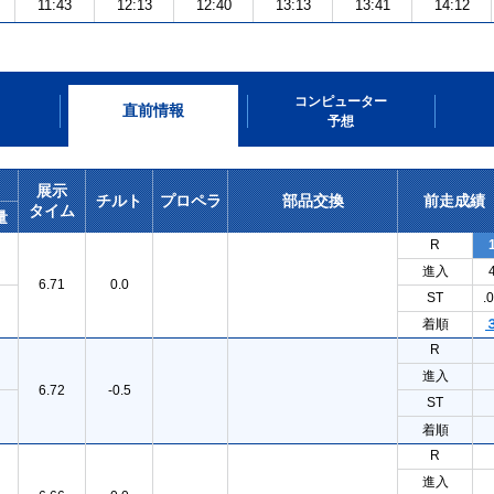
11:43
12:13
12:40
13:13
13:41
14:12
コンピューター
直前情報
予想
展示
チルト
プロペラ
部品交換
前走成績
タイム
量
R
進入
6.71
0.0
ST
.
着順
R
進入
6.72
-0.5
ST
着順
R
進入