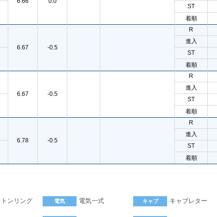
6.66
0.0
ST
着順
R
進入
6.67
-0.5
ST
着順
R
進入
6.67
-0.5
ST
着順
R
進入
6.78
-0.5
ST
着順
ストンリング
電気一式
キャブレター
電気
キャブ