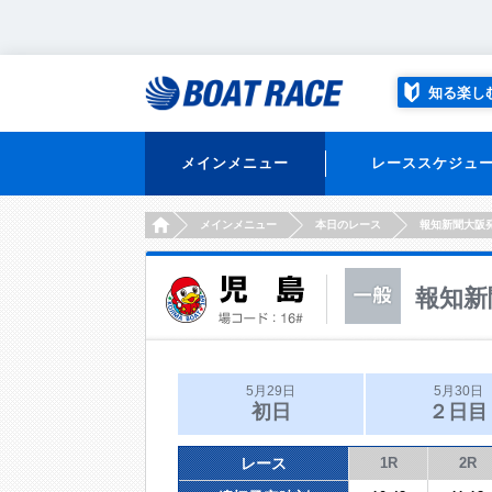
知る楽し
メインメニュー
レーススケジュ
HOME
メインメニュー
本日のレース
報知新聞大阪
報知新
5月29日
5月30日
初日
２日目
レース
1R
2R