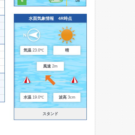
6
.08
水面気象情報 4R時点
気温
23.0℃
晴
風速
2m
水温
19.0℃
波高
3cm
スタンド