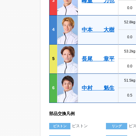
峰重 力也
3
0.0
52.8kg
中本 大樹
4
0.0
53.2kg
長尾 章平
5
0.0
51.5kg
中村 魁生
6
0.5
部品交換凡例
ピストン
ピ
ピストン
リング