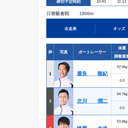
締切予定時刻
10:43
11:13
日替艇食戦 1800m
出走表
オッズ
体重
枠
写真
ボートレーサー
調整重
52.0kg
屋良 龍紀
1
0.0
54.7kg
北川 潤二
2
0.0
53.8kg