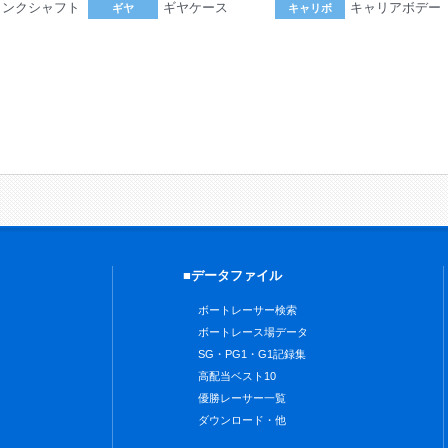
ランクシャフト
ギヤケース
キャリアボデー
ギヤ
キャリボ
。
■データファイル
ボートレーサー検索
ボートレース場データ
SG・PG1・G1記録集
高配当ベスト10
優勝レーサー一覧
ダウンロード・他