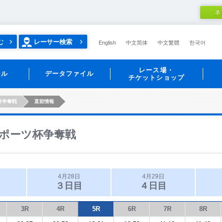
ネ
む
レーサー検索
English
中文简体
中文繁體
한국어
レース場・
ール
データファイル
チケットショップ
杯争奪戦
直前情報
ポーツ杯争奪戦
4月28日
4月29日
３日目
４日目
3R
4R
5R
6R
7R
8R