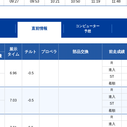
09:27
09:53
10:21
10:50
11:19
11:48
コンピューター
直前情報
予想
展示
チルト
プロペラ
部品交換
前走成績
タイム
量
R
進入
6.96
-0.5
ST
着順
R
進入
7.03
-0.5
ST
着順
R
進入