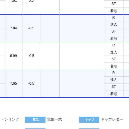
7.01
0.0
ST
着順
R
進入
7.04
-0.5
ST
着順
R
進入
6.99
-0.5
ST
着順
R
進入
7.05
-0.5
ST
着順
ストンリング
電気一式
キャブレター
電気
キャブ