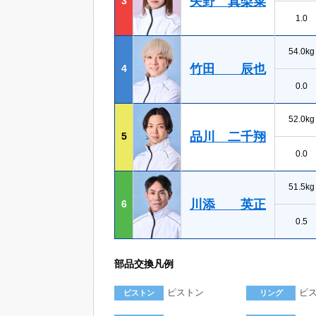
矢野 真梨菜
3
1.0
54.0kg
竹田 辰也
4
0.0
52.0kg
品川 二千翔
5
0.0
51.5kg
川添 英正
6
0.5
部品交換凡例
ピストン
ピ
ピストン
リング