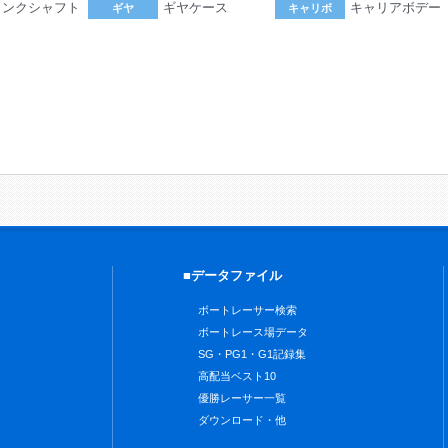
ランクシャフト
ギヤケース
キャリアボデー
ギヤ
キャリボ
。
■データファイル
ボートレーサー検索
ボートレース場データ
SG・PG1・G1記録集
高配当ベスト10
優勝レーサー一覧
ダウンロード・他