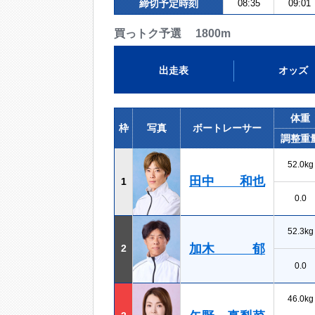
締切予定時刻
08:35
09:01
買っトク予選 1800m
出走表
オッズ
体重
枠
写真
ボートレーサー
調整重
52.0kg
田中 和也
1
0.0
52.3kg
加木 郁
2
0.0
46.0kg