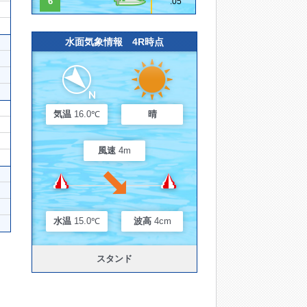
6
.05
水面気象情報 4R時点
気温
16.0℃
晴
風速
4m
水温
15.0℃
波高
4cm
スタンド