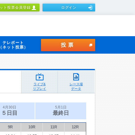
ット投票会員登録
ログイン
テレボート
投票
（ネット投票）
ライブ&
レース場
リプレイ
データ
4月30日
5月1日
５日目
最終日
9R
10R
11R
12R