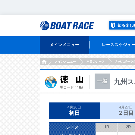
知る楽し
メインメニュー
レーススケジュ
HOME
メインメニュー
本日のレース
九州スポーツ
九州ス
4月26日
4月27日
初日
２日目
レース
1R
2R