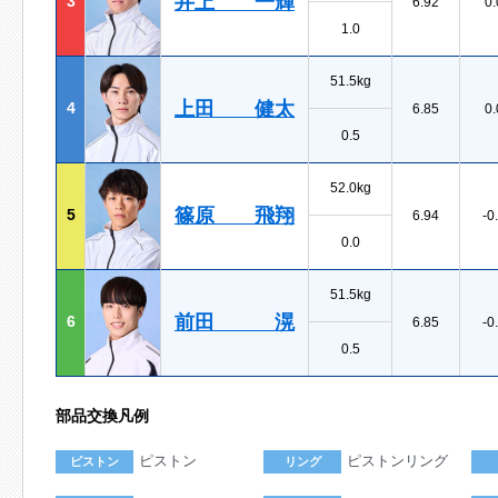
井上 一輝
3
6.92
0.
1.0
51.5kg
上田 健太
4
6.85
0.
0.5
52.0kg
篠原 飛翔
5
6.94
-0
0.0
51.5kg
前田 滉
6
6.85
-0
0.5
部品交換凡例
ピストン
ピストンリング
ピストン
リング