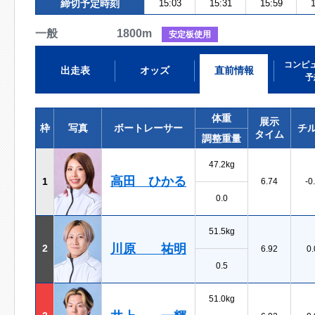
締切予定時刻
15:03
15:31
15:59
1
一般 1800m
安定板使用
コンピ
出走表
オッズ
直前情報
予
体重
展示
枠
写真
ボートレーサー
チ
タイム
調整重量
47.2kg
高田 ひかる
1
6.74
-0
0.0
51.5kg
川原 祐明
2
6.92
0.
0.5
51.0kg