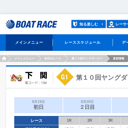
知る楽しむ
レーサ
メインメニュー
レーススケジュール
デ
HOME
メインメニュー
本日のレース
第１０回ヤングダービー
直前情報
第１０回ヤングダ
9月19日
9月20日
初日
２日目
レース
1R
2R
3R